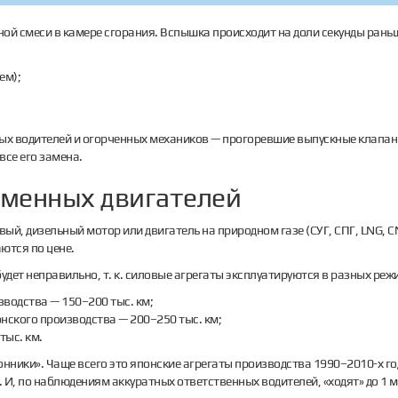
й смеси в камере сгорания. Вспышка происходит на доли секунды раньше 
ем);
вых водителей и огорченных механиков — прогоревшие выпускные клапан
все его замена.
еменных двигателей
ый, дизельный мотор или двигатель на природном газе (СУГ, СПГ, LNG, CN
ются по цене.
дет неправильно, т. к. силовые агрегаты эксплуатируются в разных режи
водства — 150–200 тыс. км;
нского производства — 200–250 тыс. км;
тыс. км.
нники». Чаще всего это японские агрегаты производства 1990–2010-х го
. И, по наблюдениям аккуратных ответственных водителей, «ходят» до 1 