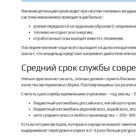
Явление детонации происходит при сжатии топливно-воздушно
система механизмов приходит в дисбаланс:
усилия передаются не заданным образом (с опережени
топливо не отдает всю энергию;
отработанные газы выходят вместе с пламенем.
Последнее явление чаще всего выпадает на долю незадачли
значат, что владельцу предстоит капремонт двигателя или во
Средний срок службы совр
Нельзя однозначно сказать, сколько должен служить бензинов
качества материалов и сборки. Поэтому машины так различа
Считать срок службы временными отрезками — год, месяц — бу
бюджетный автомобиль российского, китайского произ
бюджетный автомобиль европейского, корейского, япо
авто среднего класса любого производства — 250–300 
Есть категория моторов, которые в народе называют «миллио
выдерживают перегрузки и служат в 2–3 раза больше ресурса