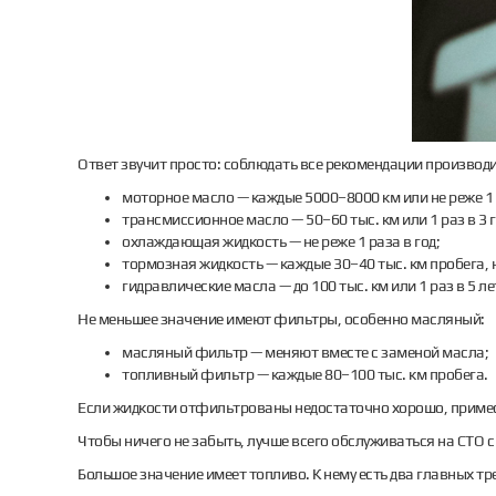
Ответ звучит просто: соблюдать все рекомендации производи
моторное масло — каждые 5000–8000 км или не реже 1 р
трансмиссионное масло — 50–60 тыс. км или 1 раз в 3 г
охлаждающая жидкость — не реже 1 раза в год;
тормозная жидкость — каждые 30–40 тыс. км пробега, не
гидравлические масла — до 100 тыс. км или 1 раз в 5 ле
Не меньшее значение имеют фильтры, особенно масляный:
масляный фильтр — меняют вместе с заменой масла;
топливный фильтр — каждые 80–100 тыс. км пробега.
Если жидкости отфильтрованы недостаточно хорошо, примеси
Чтобы ничего не забыть, лучше всего обслуживаться на СТО
Большое значение имеет топливо. К нему есть два главных т