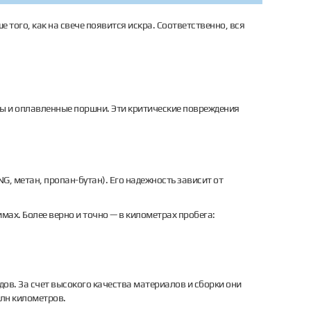
того, как на свече появится искра. Соответственно, вся
ы и оплавленные поршни. Эти критические повреждения
G, метан, пропан-бутан). Его надежность зависит от
мах. Более верно и точно — в километрах пробега:
дов. За счет высокого качества материалов и сборки они
млн километров.