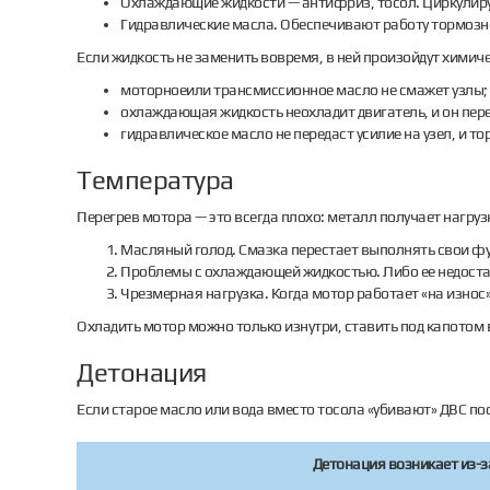
Охлаждающие жидкости — антифриз, тосол. Циркулирую
Гидравлические масла. Обеспечивают работу тормозно
Если жидкость не заменить вовремя, в ней произойдут химич
моторноеили трансмиссионное масло не смажет узлы;
охлаждающая жидкость неохладит двигатель, и он пере
гидравлическое масло не передаст усилие на узел, и т
Температура
Перегрев мотора — это всегда плохо: металл получает нагруз
Масляный голод. Смазка перестает выполнять свои фу
Проблемы с охлаждающей жидкостью. Либо ее недостат
Чрезмерная нагрузка. Когда мотор работает «на износ
Охладить мотор можно только изнутри, ставить под капотом 
Детонация
Если старое масло или вода вместо тосола «убивают» ДВС пос
Детонация возникает из-з