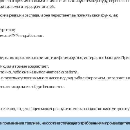
т по «горячим» зонам и снимают избыточную температуру, переносят е
й системы и гидроусилителей.
еские реакции распада, и она перестанет выполнять свои функции:
греется;
ормоза/ГУР не сработают.
ки, на которые не рассчитан, и деформируется, истирается быстрее. Прич
нкции и трение возрастает.
очно, либо она не выполняет свою работу.
» в тяжелых условиях много часов подряд либо с форсажем, не заложенн
вентилятор на его обдув бесполезно.
тепенно, то детонация может разрушить его за несколько километров пу
а применения топлива, не соответствующего требованиям производителя