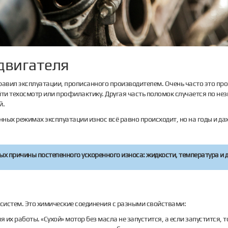
двигателя
правил эксплуатации, прописанного производителем. Очень часто это про
йти техосмотр или профилактику. Другая часть поломок случается по н
й.
нных режимах эксплуатации износ всё равно происходит, но на годы и да
ых причины постепенного ускоренного износа: жидкости, температура и 
 систем. Это химические соединения с разными свойствами:
их работы. «Сухой» мотор без масла не запустится, а если запустится, т