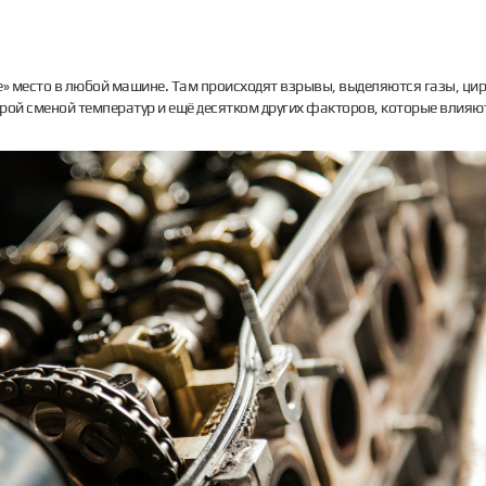
е» место в любой машине. Там происходят взрывы, выделяются газы, цир
ой сменой температур и ещё десятком других факторов, которые влияют 