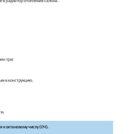
е в радиатор отопления салона.
ин три:
ым в конструкцию.
ти.
 к октановому числу (ОЧ).