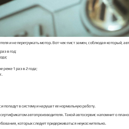
теля и не перегружать мотор. Вот чек-лист замен, соблюдая который, 
аз в год;
ода;
 реже 1 раз в 2 года;
т.
 попадут в систему и нарушат ее нормальную работу.
 с сертификатом автопроизводителя. Такой автосервис напомнит о плано
ребования, которых следует придерживаться неукоснительно.