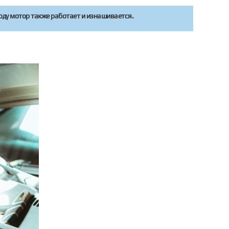
оду мотор также работает и изнашивается.