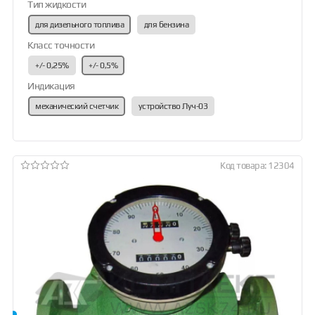
Тип жидкости
для дизельного топлива
для бензина
Класс точности
+/- 0,25%
+/- 0,5%
Индикация
механический счетчик
устройство Луч-03
Код товара: 12304