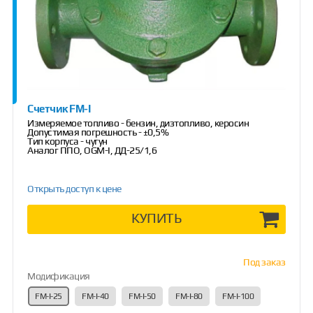
Счетчик FM-I
Измеряемое топливо - бензин, дизтопливо, керосин
Допустимая погрешность - ±0,5%
Тип корпуса - чугун
Аналог ППО, OGM-I, ДД-25/1,6
Открыть доступ к цене
КУПИТЬ
Под заказ
Модификация
FM-I-25
FM-I-40
FM-I-50
FM-I-80
FM-I-100