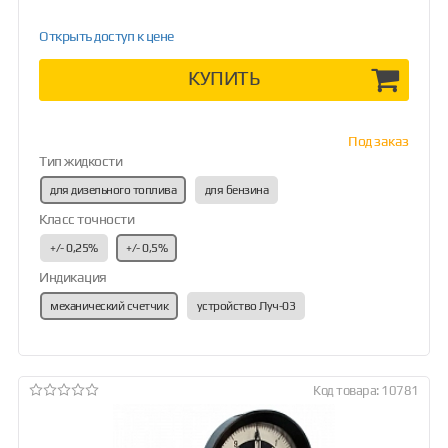
Открыть доступ к цене
КУПИТЬ
Под заказ
Тип жидкости
для дизельного топлива
для бензина
Класс точности
+/- 0,25%
+/- 0,5%
Индикация
механический счетчик
устройство Луч-03
Код товара: 10781