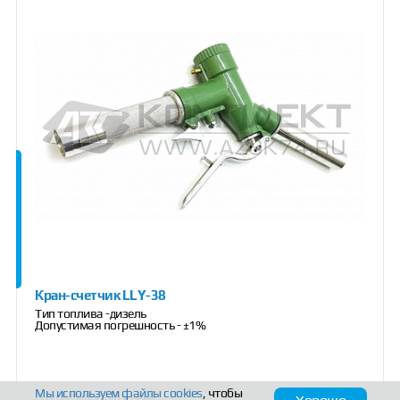
Кран-счетчик LLY-38
Тип топлива -дизель
Допустимая погрешность - ±1%
Мы используем файлы
cookies
, чтобы
Открыть доступ к цене