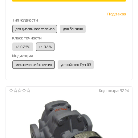
Под заказ
Тип жидкости
для дизельного топлива
для бензина
Класс точности
+/- 0,25%
+/- 0,5%
Индикация
механический счетчик
устройство Луч-03
Код товара: 9224