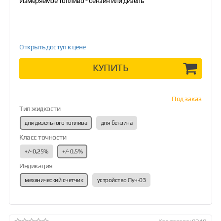
Измеряемое топливо - бензин или дизель
Открыть доступ к цене
КУПИТЬ
Под заказ
Тип жидкости
для дизельного топлива
для бензина
Класс точности
+/- 0,25%
+/- 0,5%
Индикация
механический счетчик
устройство Луч-03