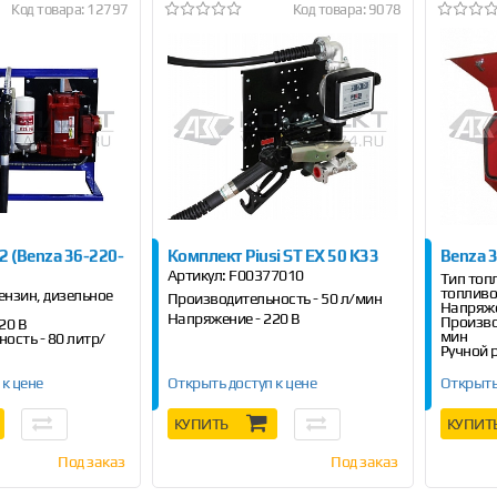
Код товара: 12797
Код товара: 9078
2 (Benza 36-220-
Комплект Piusi ST EX 50 K33
Benza 
Артикул:
F00377010
Тип топл
топлив
ензин, дизельное
Производительность - 50 л/мин
Напряже
Напряжение - 220 В
Произво
20 В
мин
ость - 80 литр/
Ручной 
 к цене
Открыть доступ к цене
Открыть
КУПИТЬ
КУПИТ
Под заказ
Под заказ