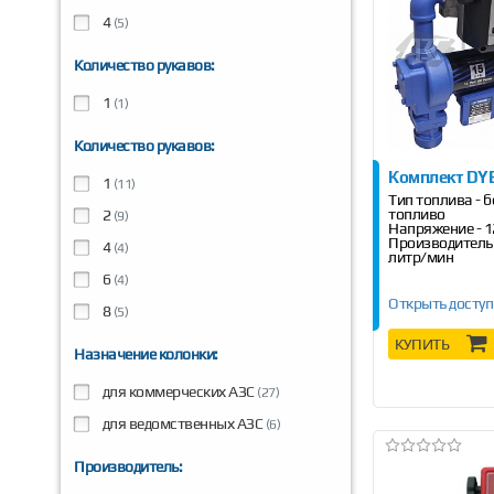
4
(5)
Количество рукавов:
1
(1)
Количество рукавов:
Комплект DY
1
(11)
Тип топлива - б
топливо
2
(9)
Напряжение - 1
Производительн
4
(4)
литр/мин
6
(4)
Открыть доступ
8
(5)
КУПИТЬ
Назначение колонки:
для коммерческих АЗС
(27)
для ведомственных АЗС
(6)
Производитель: