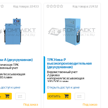
Код товара: 22433
Код товара: 22432
ва-А (двухрукавная)
ТРК Нева-Р
высокопроизводительная
ическая ТРК
(двухрукавная)
венный учет
а
Ведомственный учет
ая/всасывающая
2 рукава
30 л.мин
напорная/всасывающая
300/500 л.мин
 доступ к цене
Открыть доступ к цене
Ь
КУПИТЬ
Под заказ
Под заказ