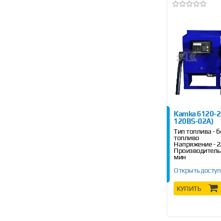
Kamka 6120-2
120BS-02A)
Тип топлива - б
топливо
Напряжение - 2
Производительн
мин
Открыть доступ
КУПИТЬ