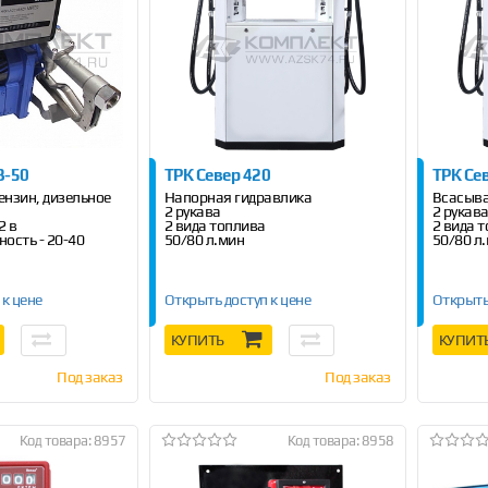
B-50
ТРК Север 420
ТРК Се
ензин, дизельное
Напорная гидравлика
Всасыв
2 рукава
2 рукав
2 в
2 вида топлива
2 вида 
ость - 20-40
50/80 л.мин
50/80 л
 к цене
Открыть доступ к цене
Открыть
КУПИТЬ
КУПИТ
Под заказ
Под заказ
Код товара: 8957
Код товара: 8958