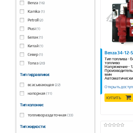
Benza
(16)
Kamka
(1)
Petroll
(2)
Piusi
(1)
Белак
(1)
Китай
(1)
Benza 34-12-
Север
(1)
Тип топлива - б
топливо
Топаз
(20)
Напряжение - 1
Производительн
мин
Тип гидравлики:
Автоматически
кран
всасывающая
(22)
Открыть доступ
напорная
(11)
КУПИТЬ
Тип колонки:
топливораздаточная
(33)
Тип жидкости: