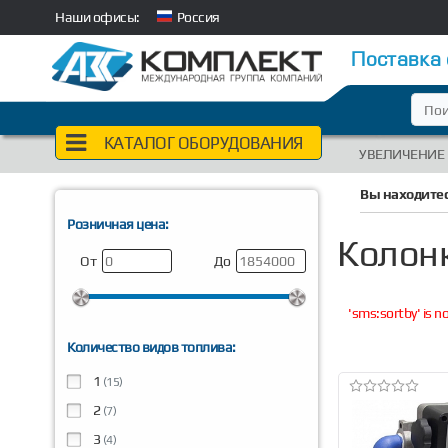
Наши офисы:
Россия
Поставка
КАТАЛОГ ОБОРУДОВАНИЯ
УВЕЛИЧЕНИЕ
Вы находитес
Розничная цена:
Колон
От
До
'sms:sortby' is 
Количество видов топлива:
1
(15)
2
(7)
3
(4)