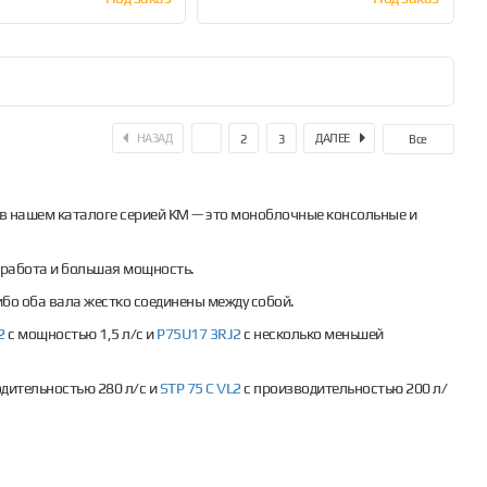
НАЗАД
ДАЛЕЕ
1
2
3
Все
 в нашем каталоге серией КМ — это моноблочные консольные и
 работа и большая мощность.
ибо оба вала жестко соединены между собой.
2
c мощностью 1,5 л/с и
P75U17 3RJ2
c несколько меньшей
дительностью 280 л/с и
STP 75 C VL2
с производительностью 200 л/