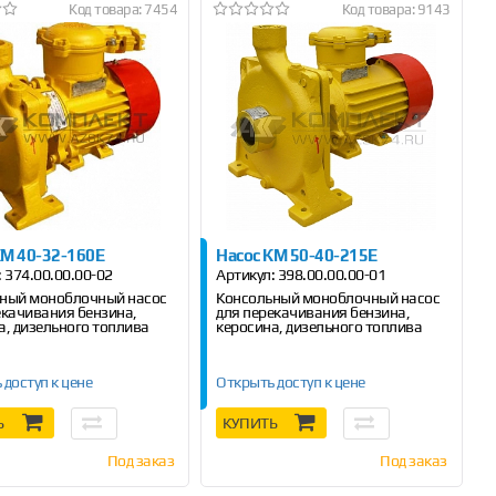
Код товара: 7454
Код товара: 9143
КМ 40-32-160Е
Насос КМ 50-40-215Е
:
374.00.00.00-02
Артикул:
398.00.00.00-01
ный моноблочный насос
Консольный моноблочный насос
екачивания бензина,
для перекачивания бензина,
а, дизельного топлива
керосина, дизельного топлива
дительность 6 м
/ч.
Производительность 9 м
/ч.
3
3
 доступ к цене
Открыть доступ к цене
Ь
КУПИТЬ
Под заказ
Под заказ