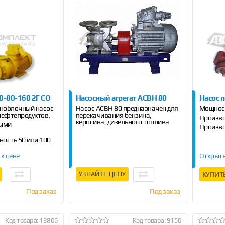
0-80-160 2Г СО
Насосный агрегат АСВН 80
Насос 
ноблочный насос
Насос АСВН 80 предназначен для
Мощность
нефтепродуктов.
перекачивания бензина,
Произво
керосина, дизельного топлива
выми
Произво
ость 50 или 100
 к цене
Открыть
УЗНАЙТЕ ЦЕНУ
КУПИТ
Под заказ
Под заказ
Код товара: 13806
Код товара: 9150