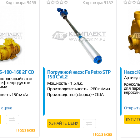
Код товара: 9456
Код товара: 9182
5-100-160 2Г СО
Погружной насос Fe Petro STP
Насос 
150 C VL2
Артикул
ноблочный насос
 нефтепродуктов
Мощность - 1,5 л.с.
Консоль
выми
для пер
Производительность - 280 л/мин
керосин
Производство (сборка) - США
ность 160 м
/ч
3
Произво
 к цене
Открыть
КУПИТ
УЗНАЙТЕ ЦЕНУ
Под заказ
Под заказ