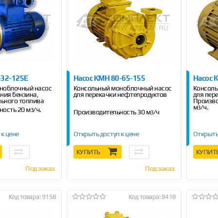
-32-125Е
Насос КМН 80-65-155
Насос 
ноблочный насос
Консольный моноблочный насос
Консоль
ния бензина,
для перекачки нефтепродуктов
для пер
льного топлива
Произво
м
/ч.
3
ность 20 м
/ч.
3
Производительность 30 м
/ч
3
 к цене
Открыть доступ к цене
Открыть
КУПИТЬ
КУПИТ
Под заказ
Под заказ
Код товара: 9158
Код товара: 8418