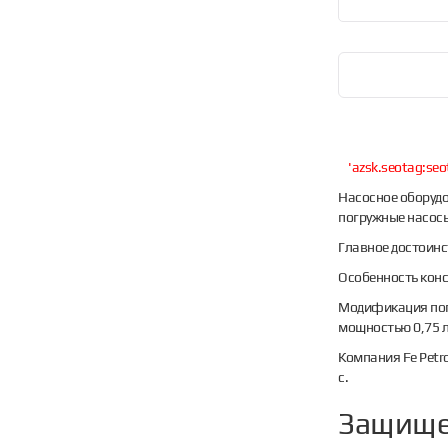
'azsk.seotag:seo
Насосное оборудо
погружные насосы 
Главное достоинс
Особенность конс
Модификация пог
мощностью 0,75 л
Компания Fe Petr
с.
Защище