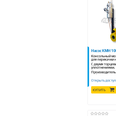
Насос КМН 10
Консольный мо
для перекачки 
С двумя торце
уплотнениями.
Производительн
м
/ч.
3
Открыть доступ
КУПИТЬ