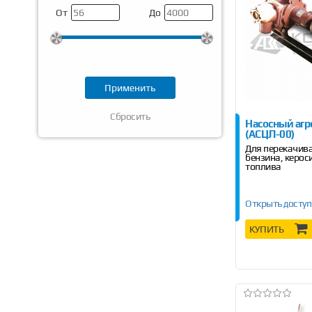
От
До
Сбросить
Насосный агр
(АСЦЛ-00)
Для перекачив
бензина, керос
топлива
Открыть доступ
КУПИТЬ