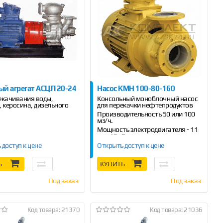
ый агрегат АСЦЛ 20-24
Насос КМН 100-80-160
екачивания воды,
Консольный моноблочный насос
, керосина, дизельного
для перекачки нефтепродуктов
а
Производительность 50 или 100
м
/ч.
3
Мощность электродвигателя - 11
или 15 кВт
 доступ к цене
Открыть доступ к цене
Ь
КУПИТЬ
Под заказ
Под заказ
Код товара: 21370
Код товара: 21036