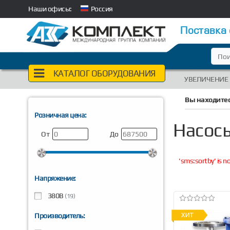
Наши офисы:
Россия
Поставка
КАТАЛОГ ОБОРУДОВАНИЯ
УВЕЛИЧЕНИЕ
Вы находитес
Розничная цена:
Насосы
От
До
'sms:sortby' is 
Напряжение:
380В
(19)
Производитель: