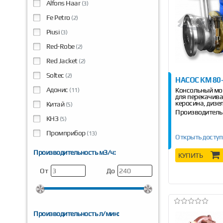
Alfons Haar
(3)
Fe Petro
(2)
Piusi
(3)
Red-Robe
(2)
Red Jacket
(2)
Soltec
(2)
НАСОС КМ 80
Адонис
Консольный мо
(11)
для перекачива
керосина, дизе
Китай
(5)
Производитель
КНЗ
(5)
Промприбор
(13)
Открыть доступ
Производительность м3/ч:
КУПИТЬ
От
До
Производительность л/мин: