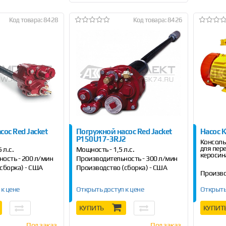
Код товара: 8428
Код товара: 8426
ос Red Jacket
Погружной насос Red Jacket
Насос 
P150U17-3RJ2
Консоль
для пер
 л.с.
Мощность - 1,5 л.с.
керосин
ость - 200 л/мин
Производительность - 300 л/мин
сборка) - США
Производство (сборка) - США
Произво
 к цене
Открыть доступ к цене
Открыть
КУПИТЬ
КУПИТ
Под заказ
Под заказ