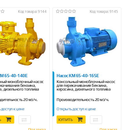
Код товара: 9144
Код товара: 9145
КМ 65-40-140Е
Насос КМ 65-40-165Е
ный моноблочный насос
Консольный моноблочный насос
екачивания бензина,
для перекачивания бензина,
а, дизельного топлива
керосина, дизельного топлива
дительность 20 м
/ч.
Производительность 20 м
/ч.
3
3
 доступ к цене
Открыть доступ к цене
Ь
КУПИТЬ
Под заказ
Под заказ