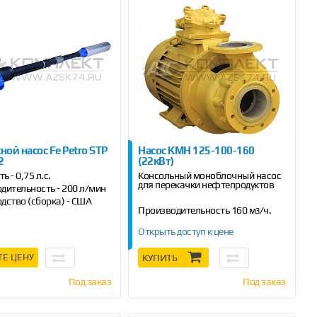
ой насос Fe Petro STP
Насос КМН 125-100-160
2
(22кВт)
 - 0,75 л.с.
Консольный моноблочный насос
для перекачки нефтепродуктов
дительность - 200 л/мин
дство (сборка) - США
Производительность 160 м
/ч.
3
Мощность электродвигателя 22
Открыть доступ к цене
кВт
...
ТЕ ЦЕНУ
КУПИТЬ
Под заказ
Под заказ