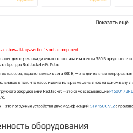
Показать ещё
tag.show.all.tags.section' is not a component
вание для перекачки дизельного топлива и масел на 380 В представлено
от брендов Red Jacket и Fe Petro.
тво насосов, подключаемых к сети 380 В, — это длительная непрерывная
ольников в том, что насос и двигатель размещены либо на одном валу, л
ружного оборудования Red Jacket — это самовсасывающие
P150U17 3RJ
/с.
o — это погружные устройства двух модификаций:
STP 150 C VL2
с произво
нность оборудования