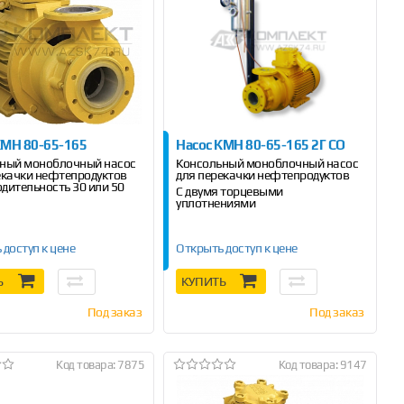
КМН 80-65-165
Насос КМН 80-65-165 2Г СО
ный моноблочный насос
Консольный моноблочный насос
екачки нефтепродуктов
для перекачки нефтепродуктов
дительность 30 или 50
С двумя торцевыми
уплотнениями
Производительность 30 или 50
м
/ч.
 доступ к цене
Открыть доступ к цене
3
...
Ь
КУПИТЬ
Под заказ
Под заказ
Код товара: 7875
Код товара: 9147