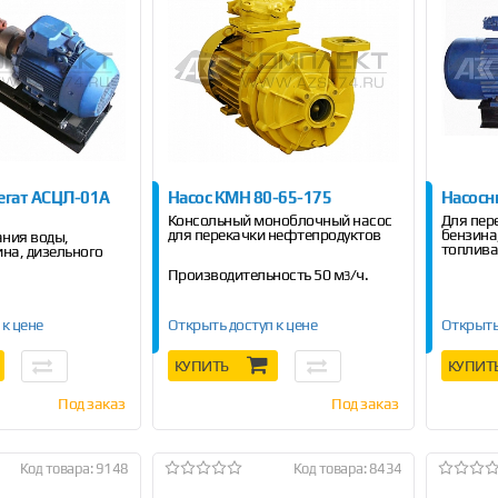
егат АСЦЛ-01A
Насос КМН 80-65-175
Насосн
Консольный моноблочный насос
Для пер
для перекачки нефтепродуктов
бензина
ания воды,
топлив
ина, дизельного
Производительность 50 м
/ч.
3
 к цене
Открыть доступ к цене
Открыть
КУПИТЬ
КУПИТ
Под заказ
Под заказ
Код товара: 9148
Код товара: 8434