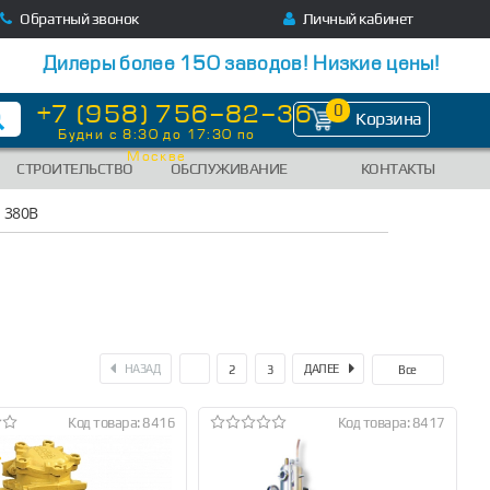
Обратный звонок
Личный кабинет
Дилеры более 150 заводов! Низкие цены!
+7 (958) 756-82-36
0
Корзина
Будни с 8:30 до 17:30 по
Москве
СТРОИТЕЛЬСТВО
ОБСЛУЖИВАНИЕ
КОНТАКТЫ
 380В
НАЗАД
ДАЛЕЕ
1
2
3
Все
Код товара: 8416
Код товара: 8417