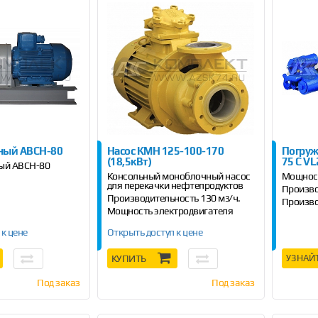
сный АВСН-80
Насос КМН 125-100-170
Погружн
(18,5кВт)
75 C VL
ный АВСН-80
Консольный моноблочный насос
Мощность
для перекачки нефтепродуктов
Произво
Производительность 130 м
/ч.
3
Произво
Мощность электродвигателя
18,5кВт
 к цене
Открыть доступ к цене
КУПИТЬ
УЗНАЙ
Под заказ
Под заказ