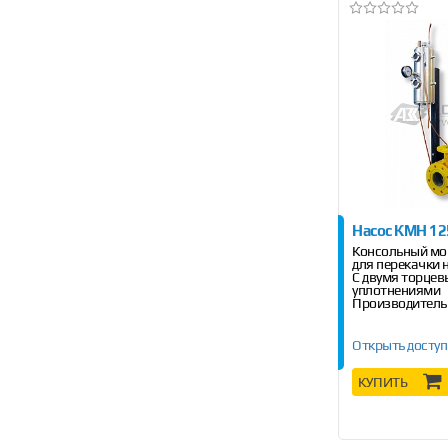
Насос КМН 12
Консольный мо
для перекачки
С двумя торце
уплотнениями
Производитель
Открыть доступ
КУПИТЬ