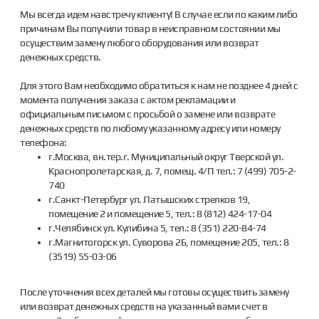
Мы всегда идем навстречу клиенту! В случае если по каким либо
причинам Вы получили товар в неисправном состоянии мы
осуществим замену любого оборудования или возврат
денежных средств.
Для этого Вам необходимо обратиться к нам не позднее 4 дней с
момента получения заказа с актом рекламации и
официальным письмом с просьбой о замене или возврате
денежных средств по любому указанному адресу или номеру
телефона:
г.Москва, вн.тер.г. Муниципальный округ Тверской ул.
Краснопролетарская, д. 7, помещ. 4/П тел.: 7 (499) 705-2-
740
г.Санкт-Петербург ул. Латышских стрелков 19,
помещение 2 и помещение 5, тел.: 8 (812) 424-17-04
г.Челябинск ул. Кулибина 5, тел.: 8 (351) 220-84-74
г.Магнитогорск ул. Суворова 2Б, помещение 205, тел.: 8
(3519) 55-03-06
После уточнения всех деталей мы готовы осуществить замену
или возврат денежных средств на указанный вами счет в