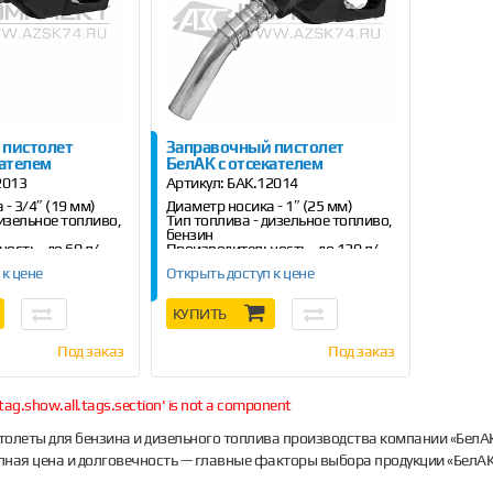
 пистолет
Заправочный пистолет
кателем
БелАК с отсекателем
2013
Артикул:
БАК.12014
- 3/4″ (19 мм)
Диаметр носика - 1″ (25 мм)
дизельное топливо,
Тип топлива - дизельное топливо,
бензин
ость - до 60 л/
Производительность - до 120 л/
мин
 к цене
Открыть доступ к цене
КУПИТЬ
Под заказ
Под заказ
tag.show.all.tags.section' is not a component
олеты для бензина и дизельного топлива производства компании «БелА
упная цена и долговечность — главные факторы выбора продукции «БелАК