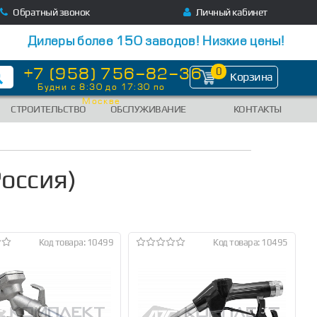
Обратный звонок
Личный кабинет
Дилеры более 150 заводов! Низкие цены!
+7 (958) 756-82-36
0
Корзина
Будни с 8:30 до 17:30 по
Москве
СТРОИТЕЛЬСТВО
ОБСЛУЖИВАНИЕ
КОНТАКТЫ
оссия)
Код товара: 10499
Код товара: 10495