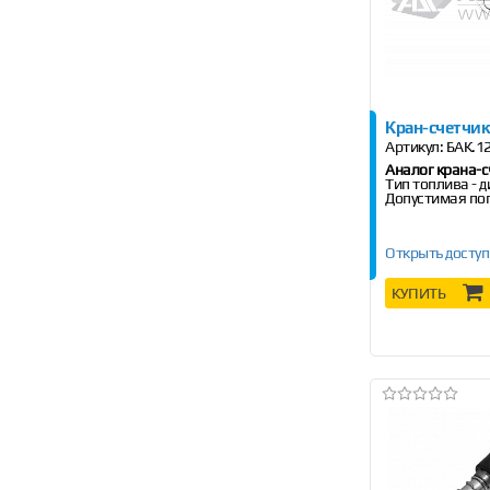
Кран-счетчик
Артикул:
БАК.1
Аналог крана-с
Тип топлива - д
Допустимая пог
Открыть доступ
КУПИТЬ