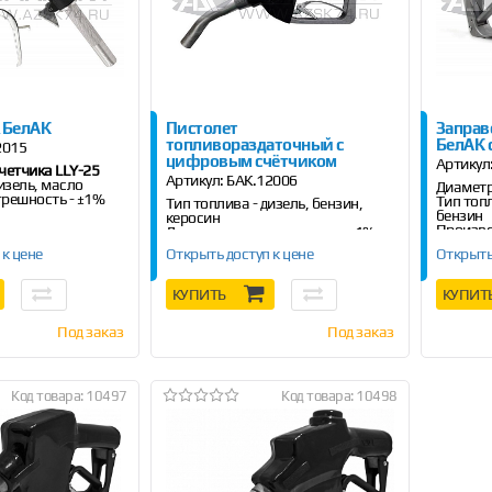
 БелАК
Пистолет
Заправ
топливораздаточный с
БелАК 
2015
цифровым счётчиком
Артикул
четчика LLY-25
Артикул:
БАК.12006
изель, масло
Диаметр 
решность - ±1%
Тип топ
Тип топлива - дизель, бензин,
бензин
керосин
Произво
Допустимая погрешность - ±1%
мин
 к цене
Открыть доступ к цене
Открыть
КУПИТЬ
КУПИТ
Под заказ
Под заказ
Код товара: 10497
Код товара: 10498