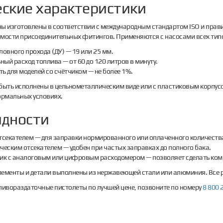
ские характеристики
ы изготовлены в соответствии с международным стандартом ISO и пра
мости присоединительных фитингов. Применяются с насосами всех тип
ловного прохода (ДУ) — 19 или 25 мм.
ый расход топлива — от 60 до 120 литров в минуту.
ь для моделей со счётчиком — не более 1%.
быть исполнены в цельнометаллическим виде или с пластиковым корпус
ормальных условиях.
идности
тсекателем — для заправки нормированного или оплаченного количеств
ческим отсекателем — удобен при частых заправках до полного бака.
ик с аналоговым или цифровым расходомером — позволяет сделать комм
ементы и детали выполнены из нержавеющей стали или алюминия. Все ре
ливораздаточные пистолеты по лучшей цене, позвоните по номеру
8 800 