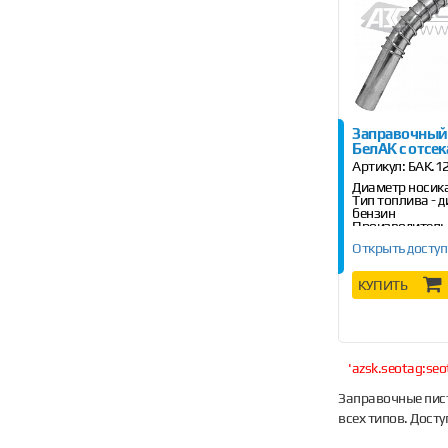
Заправочный
БелАК с отсе
Артикул:
БАК.1
Диаметр носика 
Тип топлива - 
бензин
Производительн
мин
Открыть доступ
КУПИТЬ
'azsk.seotag:seo
Заправочные пист
всех типов. Дост