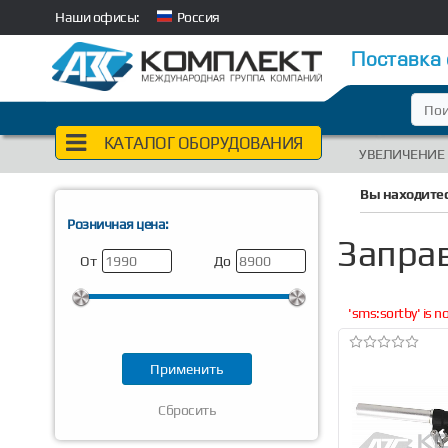
Наши офисы:
Россия
Поставка
КАТАЛОГ ОБОРУДОВАНИЯ
УВЕЛИЧЕНИЕ
Вы находитес
Розничная цена:
Запра
От
До
'sms:sortby' is 
Сбросить