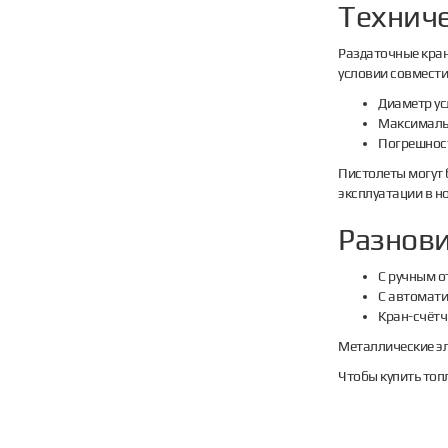
Техниче
Раздаточные кран
условии совмести
Диаметр ус
Максимальн
Погрешност
Пистолеты могут 
эксплуатации в н
Разнов
С ручным о
С автомати
Кран-счётч
Металлические эл
Чтобы купить топ