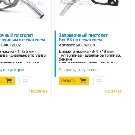
очный пистолет
Заправочный пистолет
с ручным отсекателем
БелАК с отсекателем
:
БАК.12002
Артикул:
БАК.12011
носика - 1″ (25 мм)
Диаметр носика - 3/4″ (19 мм)
лива - дизельное топливо,
Тип топлива - дизельное топливо,
бензин
дительность - до 80 л/
Производительность - до 80 л/
мин
 доступ к цене
Открыть доступ к цене
Ь
КУПИТЬ
Под заказ
Под заказ