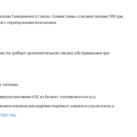
вилами Таможенного Союза. Совместимы со всеми типами ТРК при
ов с перепускными клапанами.
ом. Не требуют дополнительной смазки, обслуживания при
а топлива.
ерческую мини-АЗС из бочки с топливом и насоса.
зинотехнические изделия подлежат замене в случае износа.
2500 740
.