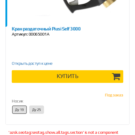
Кран раздаточный Piusi Self 3000
Артикул:
00065001A
Открыть доступ к цене
КУПИТЬ
Под заказ
Носик
Ду 19
Ду 25
'azsk.seotag:seotag.show.all.tags.section' is not a component