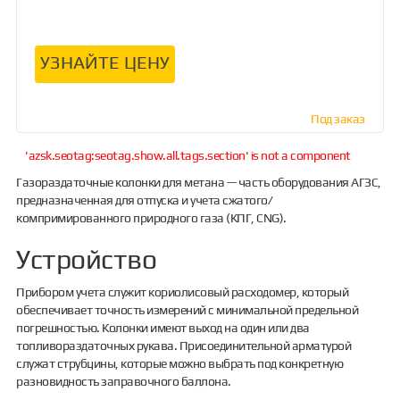
УЗНАЙТЕ ЦЕНУ
Под заказ
'azsk.seotag:seotag.show.all.tags.section' is not a component
Газораздаточные колонки для метана — часть оборудования АГЗС,
предназначенная для отпуска и учета сжатого/
компримированного природного газа (КПГ, CNG).
Устройство
Прибором учета служит кориолисовый расходомер, который
обеспечивает точность измерений с минимальной предельной
погрешностью. Колонки имеют выход на один или два
топливораздаточных рукава. Присоединительной арматурой
служат струбцины, которые можно выбрать под конкретную
разновидность заправочного баллона.