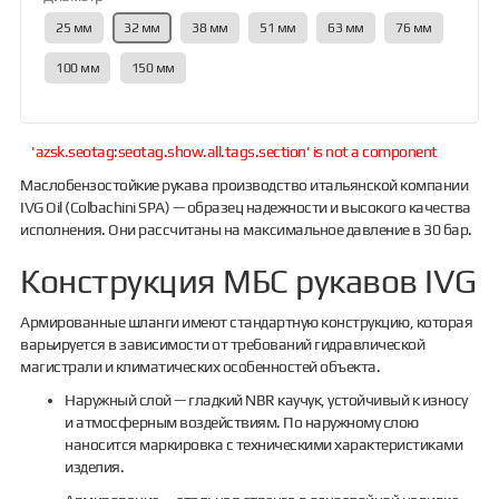
25 мм
32 мм
38 мм
51 мм
63 мм
76 мм
100 мм
150 мм
'azsk.seotag:seotag.show.all.tags.section' is not a component
Маслобензостойкие рукава производство итальянской компании
IVG Oil (Colbachini SPA) — образец надежности и высокого качества
исполнения. Они рассчитаны на максимальное давление в 30 бар.
Конструкция МБС рукавов IVG
Армированные шланги имеют стандартную конструкцию, которая
варьируется в зависимости от требований гидравлической
магистрали и климатических особенностей объекта.
Наружный слой — гладкий NBR каучук, устойчивый к износу
и атмосферным воздействиям. По наружному слою
наносится маркировка с техническими характеристиками
изделия.