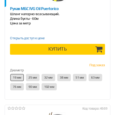
Рукав МБС IVG Oil Puertorico
Шланг напорно-всасывающий.
Длина бухты - 60м
Цена за метр
Открыть доступ к цене
КУПИТЬ
Под заказ
Диаметр
19 мм
25 мм
32 мм
38 мм
51 мм
63 мм
76 мм
90 мм
102 мм
Код товара: 4669