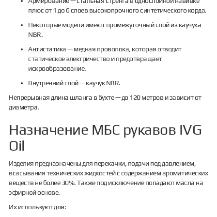
Армирование — стальная стренга в однослойной навивке
плюс от 1 до 6 слоев высокопрочного синтетического корда.
Некоторые модели имеют промежуточный слой из каучука
NBR.
Антистатика — медная проволока, которая отводит
статическое электричество и предотвращает
искрообразование.
Внутренний слой — каучук NBR.
Непрерывная длина шланга в бухте — до 120 метров и зависит от
диаметра.
Назначение МБС рукавов IVG
Oil
Изделия предназначены для перекачки, подачи под давлением,
всасывания технических жидкостей с содержанием ароматических
веществ не более 30%. Также под исключение попадают масла на
эфирной основе.
Их используют для: