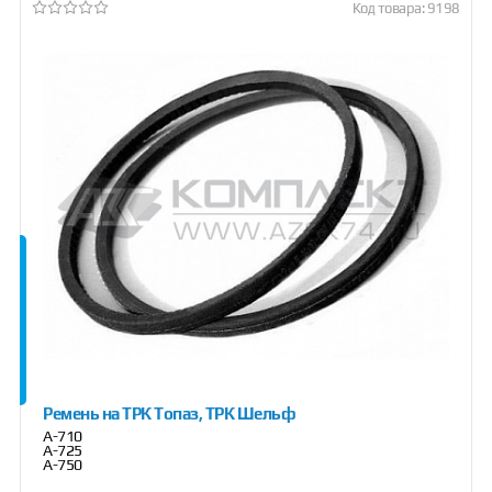
Код товара: 9198
Ремень на ТРК Топаз, ТРК Шельф
А-710
А-725
А-750