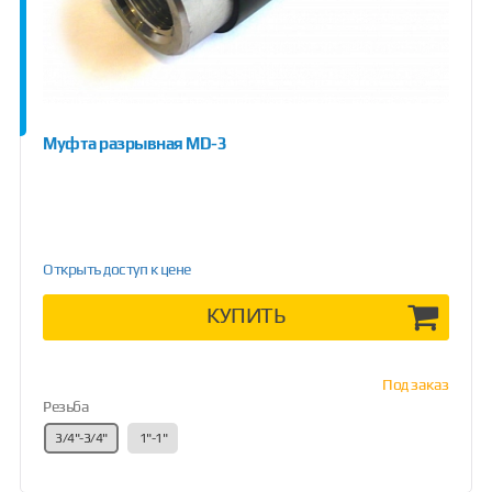
Муфта разрывная MD-3
Открыть доступ к цене
КУПИТЬ
Под заказ
Резьба
3/4"-3/4"
1"-1"