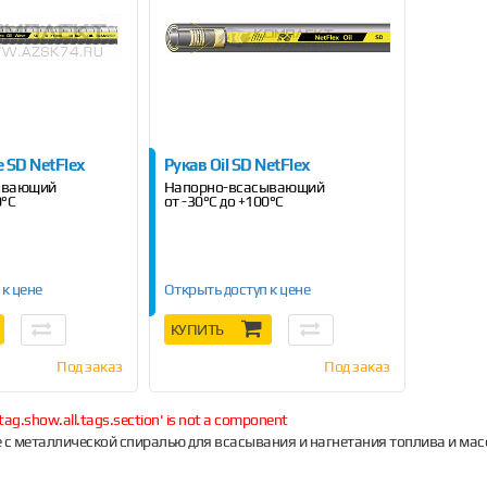
e SD NetFlex
Рукав Oil SD NetFlex
ывающий
Напорно-всасывающий
0°C
от -30°C до +100°C
 к цене
Открыть доступ к цене
КУПИТЬ
Под заказ
Под заказ
tag.show.all.tags.section' is not a component
 с металлической спиралью для всасывания и нагнетания топлива и мас