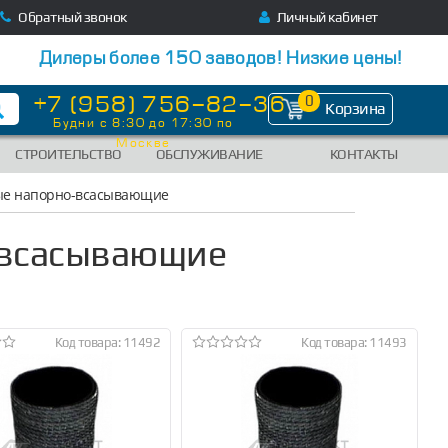
Обратный звонок
Личный кабинет
Дилеры более 150 заводов! Низкие цены!
+7 (958) 756-82-36
0
Корзина
Будни с 8:30 до 17:30 по
Москве
СТРОИТЕЛЬСТВО
ОБСЛУЖИВАНИЕ
КОНТАКТЫ
ые напорно-всасывающие
-всасывающие
Код товара: 11492
Код товара: 11493