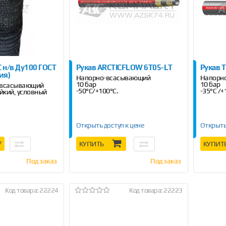
С н/в Ду100 ГОСТ
Рукав ARCTICFLOW 6T05-LT
Рукав 
ия)
Напорно-всасывающий
Напорн
10 бар
10 бар
-всасывающий
-50°C/+100°C.
-35°C /+
йкий, условный
10 м
Открыть доступ к цене
Открыть
У
КУПИТЬ
КУПИТ
Под заказ
Под заказ
Код товара: 22224
Код товара: 22223