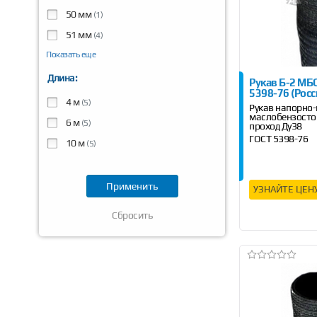
50 мм
(1)
51 мм
(4)
Показать еще
Длина:
Рукав Б-2 МБС
5398-76 (Росс
4 м
(5)
Рукав напорно
маслобензосто
6 м
(5)
проход Ду38
ГОСТ 5398-76
10 м
(5)
Длина 4 м, 6 м, 
УЗНАЙТЕ ЦЕН
Сбросить