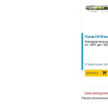
Рукав Oil Wav
Напорно-всас
от -30°C до +10
Открыть доступ
КУПИТЬ
'azsk.seotag:seo
Рукава резиновые