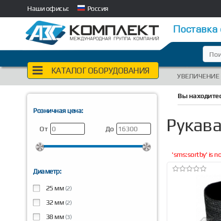
Наши офисы:
Россия
Поставка
КАТАЛОГ ОБОРУДОВАНИЯ
УВЕЛИЧЕНИЕ
Вы находитес
Розничная цена:
Рукав
От
До
'sms:sortby' is 
Диаметр:
25 мм
(2)
32 мм
(2)
38 мм
(3)