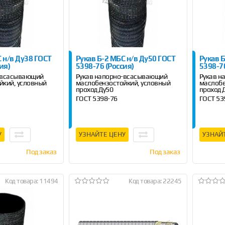
 н/в Ду38 ГОСТ
Рукав Б-2 МБС н/в Ду50 ГОСТ
Рукав 
ия)
5398-76 (Россия)
5398-76
-всасывающий
Рукав напорно-всасывающий
Рукав 
йкий, условный
маслобензостойкий, условный
маслобе
проход Ду50
проход 
ГОСТ 5398-76
ГОСТ 53
10 м
Длина 4 м, 6 м , 10 м
Длина 4 
У
УЗНАЙТЕ ЦЕНУ
УЗНАЙ
Под заказ
Под заказ
Код товара: 11494
Код товара: 22245