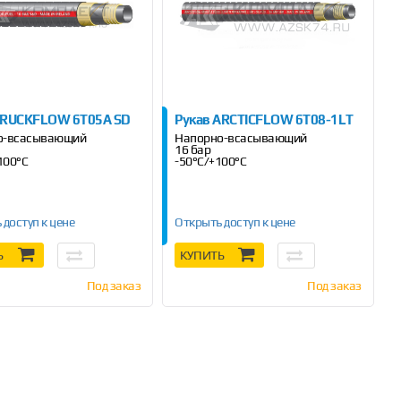
TRUCKFLOW 6T05A SD
Рукав ARCTICFLOW 6T08-1LT
о-всасывающий
Напорно-всасывающий
16 бар
100°C
-50°C/+100°C
 доступ к цене
Открыть доступ к цене
Ь
КУПИТЬ
Под заказ
Под заказ