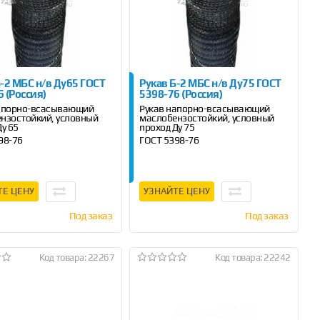
Б-2 МБС н/в Ду65 ГОСТ
Рукав Б-2 МБС н/в Ду75 ГОСТ
 (Россия)
5398-76 (Россия)
напорно-всасывающий
Рукав напорно-всасывающий
нзостойкий, условный
маслобензостойкий, условный
Ду 65
проход Ду 75
98-76
ГОСТ 5398-76
м, 6 м, 10 м
Длина 4 м, 6 м , 10 м
ТЕ ЦЕНУ
УЗНАЙТЕ ЦЕНУ
Под заказ
Под заказ
Код товара: 22267
Код товара: 22242