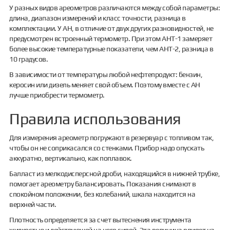
У разных видов ареометров различаются между собой параметры:
длина, диапазон измерений и класс точности, разница в
комплектации. У АН, в отличие от двух других разновидностей, не
предусмотрен встроенный термометр. При этом АНТ-1 замеряет
более высокие температурные показатели, чем АНТ-2, разница в
10 градусов.
В зависимости от температуры любой нефтепродукт: бензин,
керосин или дизель меняет свой объем. Поэтому вместе с АН
лучше приобрести термометр.
Правила использования
Для измерения ареометр погружают в резервуар с топливом так,
чтобы он не соприкасался со стенками. Прибор надо опускать
аккуратно, вертикально, как поплавок.
Балласт из мелкодисперсной дроби, находящийся в нижней трубке,
помогает ареометру балансировать. Показания снимают в
спокойном положении, без колебаний, шкала находится на
верхней части.
Плотность определяется за счет вытеснения инструмента
жидкостью и действующей на него силой. Эта величина влияет на