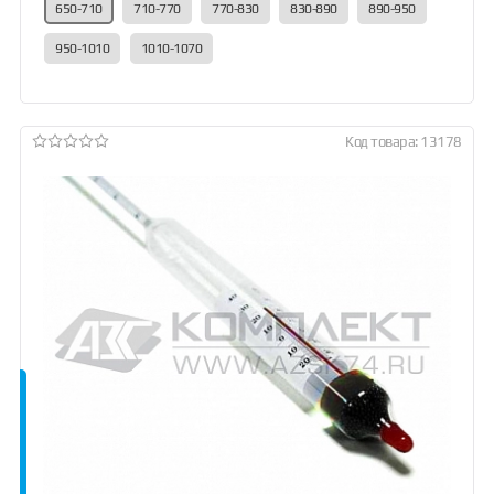
650-710
710-770
770-830
830-890
890-950
950-1010
1010-1070
Код товара: 13178