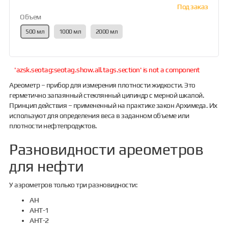
Под заказ
Объем
500 мл
1000 мл
2000 мл
'azsk.seotag:seotag.show.all.tags.section' is not a component
Ареометр – прибор для измерения плотности жидкости. Это
герметично запаянный стеклянный цилиндр с мерной шкалой.
Принцип действия – примененный на практике закон Архимеда. Их
используют для определения веса в заданном объеме или
плотности нефтепродуктов.
Разновидности ареометров
для нефти
У аэрометров только три разновидности:
АН
АНТ-1
АНТ-2