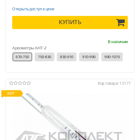
Открыть доступ к цене
КУПИТЬ
В наличии
Ареометры АНТ-2
670-750
750-830
830-910
910-990
990-1070
Код товара: 13177