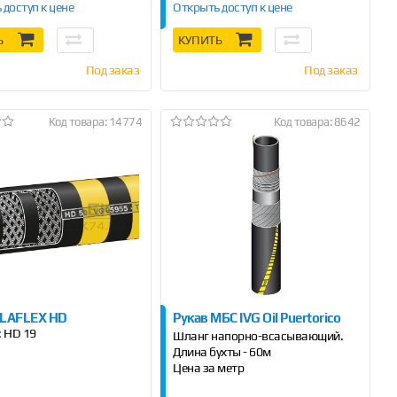
 доступ к цене
Открыть доступ к цене
Ь
КУПИТЬ
Под заказ
Под заказ
Код товара: 14774
Код товара: 8642
ELAFLEX HD
Рукав МБС IVG Oil Puertorico
:
HD 19
Шланг напорно-всасывающий.
Длина бухты - 60м
Цена за метр