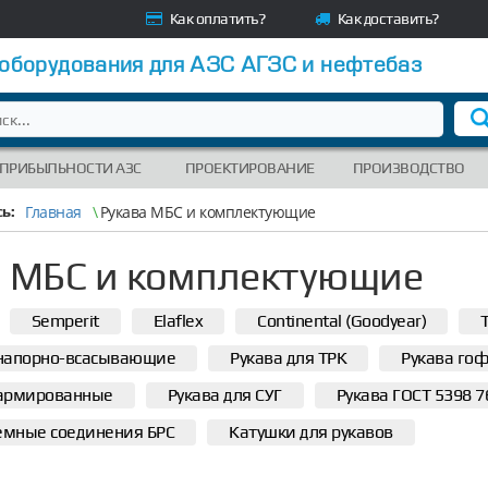
Как оплатить?
Как доставить?
 оборудования для АЗС АГЗС и нефтебаз
 ПРИБЫЛЬНОСТИ АЗС
ПРОЕКТИРОВАНИЕ
ПРОИЗВОДСТВО
Главная
\
Рукава МБС и комплектующие
ь:
а МБС и комплектующие
Semperit
Elaflex
Continental (Goodyear)
T
 напорно-всасывающие
Рукава для ТРК
Рукава го
 армированные
Рукава для СУГ
Рукава ГОСТ 5398 7
емные соединения БРС
Катушки для рукавов