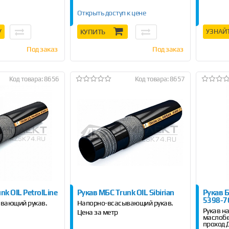
Открыть доступ к цене
У
КУПИТЬ
УЗНАЙ
Под заказ
Под заказ
Код товара: 8656
Код товара: 8657
nk OIL PetrolLine
Рукав МБС Trunk OIL Sibirian
Рукав 
5398-76
вающий рукав.
Напорно-всасывающий рукав.
Рукав 
Цена за метр
маслобе
проход 