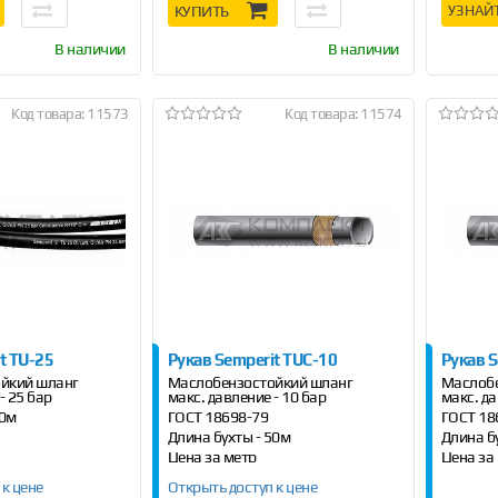
КУПИТЬ
УЗНАЙ
В наличии
В наличии
Код товара: 11573
Код товара: 11574
t TU-25
Рукав Semperit TUС-10
Рукав S
йкий шланг
Маслобензостойкий шланг
Маслобе
- 25 бар
макс. давление - 10 бар
макс. да
50м
ГОСТ 18698-79
ГОСТ 18
Длина бухты - 50м
Длина б
Цена за метр
Цена за
 к цене
Открыть доступ к цене