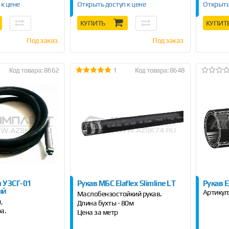
 к цене
Открыть доступ к цене
Открыть
КУПИТЬ
КУПИТ
Под заказ
Под заказ
Код товара: 8662
1
Код товара: 8648
я УЗСГ-01
Рукав МБС Elaflex Slimline LT
Рукав 
ый
Артикул
Маслобензостойкий рукав.
м,
Длина бухты - 80м
ра.
Цена за метр