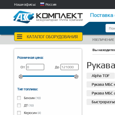
Наши офисы:
Россия
Поставка
КАТАЛОГ ОБОРУДОВАНИЯ
УВЕЛИЧЕНИЕ
Вы находитес
Розничная цена:
Рукав
От
До
Alpha TOF
Рукава МБС
Тип топлива:
Рукава МБС
Бензин
(10)
Быстроразъ
ДТ
(10)
Керосин
(4)