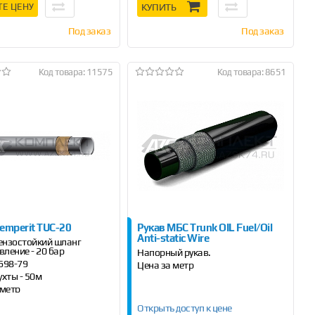
ТЕ ЦЕНУ
КУПИТЬ
Под заказ
Под заказ
Код товара: 11575
Код товара: 8651
emperit TUС-20
Рукав МБС Trunk OIL Fuel/Oil
Anti-static Wire
нзостойкий шланг
вление - 20 бар
Напорный рукав.
698-79
Цена за метр
ухты - 50м
 метр
Открыть доступ к цене