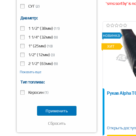
'sms:sortby' is 
СУГ
(2)
Диаметр:
1 1/2" (38мм)
(11)
1 1/4" (32мм)
(9)
1" (25мм)
(10)
1/2" (12мм)
(3)
2 1/2" (63мм)
(9)
Показать еще
Тип топлива:
Керосин
Рукав Alpha T
(1)
Сбросить
Открыть доступ