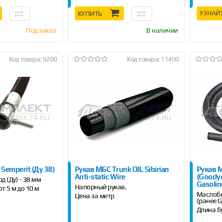
КУПИТЬ
УЗНАЙ
Под заказ
В наличии
Код товара: 9200
Код товара: 11400
 Semperit (Ду 38)
Рукав МБС Trunk OIL Sibirian
Рукав М
Anti-static Wire
(Goodye
 (Ду) - 38 мм
Gasolin
Напорный рукав.
от 5 м до 10 м
Маслобе
Цена за метр
(ранее G
Длина бу
Цена за