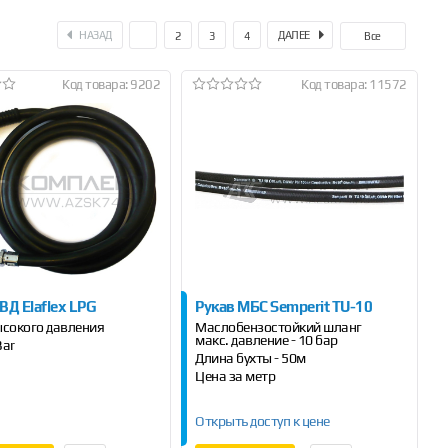
НАЗАД
ДАЛЕЕ
1
2
3
4
Все
Код товара: 9202
Код товара: 11572
ВД Elaflex LPG
Рукав МБС Semperit TU-10
ысокого давления
Маслобензостойкий шланг
макс. давление - 10 бар
Bar
Длина бухты - 50м
Цена за метр
Открыть доступ к цене