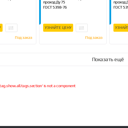
проход Ду 75
проход 
ГОСТ 5398-76
ГОСТ 53
10 м
Длина 4 м, 6 м , 10 м
Длина 4 
У
УЗНАЙТЕ ЦЕНУ
УЗНАЙ
Под заказ
Под заказ
Показать ещё
tag.show.all.tags.section' is not a component