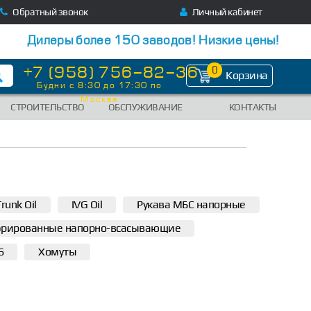
Обратный звонок
Личный кабинет
Дилеры более 150 заводов! Низкие цены!
+7 (958) 756-82-36
0
Корзина
Будни с 8:30 до 17:30 по
Москве
СТРОИТЕЛЬСТВО
ОБСЛУЖИВАНИЕ
КОНТАКТЫ
runk Oil
IVG Oil
Рукава МБС напорные
фрированные напорно-всасывающие
6
Хомуты