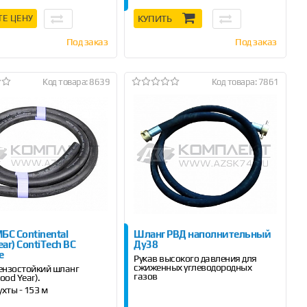
ТЕ ЦЕНУ
КУПИТЬ
Под заказ
Под заказ
Код товара: 8639
Код товара: 7861
БС Continental
Шланг РВД наполнительный
ar) ContiTech BC
Ду38
e
Рукав высокого давления для
сжиженных углеводородных
нзостойкий шланг
газов
ood Year).
хты - 153 м
 метр