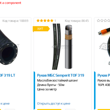
not a component
Код товара: 18869
1
Код товара: 8645
OF 319 LT
Рукав МБС Semperit TOF 319
Рукав Р
Маслобензостойкий шланг
Рукав в
Длина бухты - 50м
16Pt 40
Цена за метр
 к цене
Открыть доступ к цене