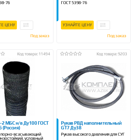
98-76
ГОСТ 5398-76
м, 6 м, 10 м
Длина 4 м, 6 м , 10 м
ТЕ ЦЕНУ
УЗНАЙТЕ ЦЕНУ
Под заказ
Под заказ
Код товара: 11494
Код товара: 9203
Б-2 МБС н/в Ду100 ГОСТ
Рукав РВД наполнительный
 (Россия)
GT7 Ду38
напорно-всасывающий
Рукав высокого давления для СУГ
нзостойкий, условный