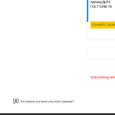
проход Ду 65
ГОСТ 5398-76
Длина 4 м, 6 м, 
УЗНАЙТЕ ЦЕН
'azsk.seotag:seo
Что можно улучшить на этой странице?