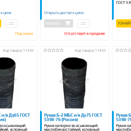
ГОСТ 53
Длина 4 
 к цене
Открыть доступ к цене
КУПИТЬ
УЗНАЙ
Под заказ
Отсутствует в продаже
Код товара: 11492
Код товара: 11493
 н/в Ду65 ГОСТ
Рукав Б-2 МБС н/в Ду75 ГОСТ
Рукав 
ия)
5398-76 (Россия)
5398-76
-всасывающий
Рукав напорно-всасывающий
Рукав 
йкий, условный
маслобензостойкий, условный
маслобе