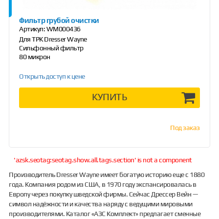
Фильтр грубой очистки
Артикул:
WM000436
Для ТРК Dresser Wayne
Сильфонный фильтр
80 микрон
Открыть доступ к цене
КУПИТЬ
Под заказ
'azsk.seotag:seotag.show.all.tags.section' is not a component
Производитель Dresser Wayne имеет богатую историю еще с 1880
года. Компания родом из США, в 1970 году экспансировалась в
Европу через покупку шведской фирмы. Сейчас Дрессер Вейн —
символ надёжности и качества наряду с ведущими мировыми
производителями. Каталог «АЗС Комплект» предлагает сменные