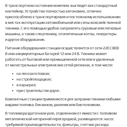
В транспортном состоянии комплекс выглядит как стандартный
контейнер. Устройство полностью автономно, отлично
приспособлено к транспортировке и постоянному использованию
в местах эксплуатации автомобильной или сельскохозяйственной
техники. С его помощью удобно заправлять грузовые или легковые
машины, а также спецтехнику, отопительные котлы, генераторы
и другое оборудование.
Питание оборудования станции осуществляется от сети 220 (380)
В или аккумуляторных батарей 12 или 24 В. Техника может
работать от бытовой или промышленной сети или в удаленных
от магистральных электрических сетей регионах, в том числе:
на лесозаготовках;
на стройплощадках;
в карьерах;
при строительстве дорог.
Компактные станции применяются для заправки техники любыми
видами топлива: бензином, дизелем или биотопливом.
В топливораздаточном узле, отделенном от емкости с топливом
металлической негорючей перегородкой, размещаются: насос
требуемой производительности, фильтры, счетчик расхода