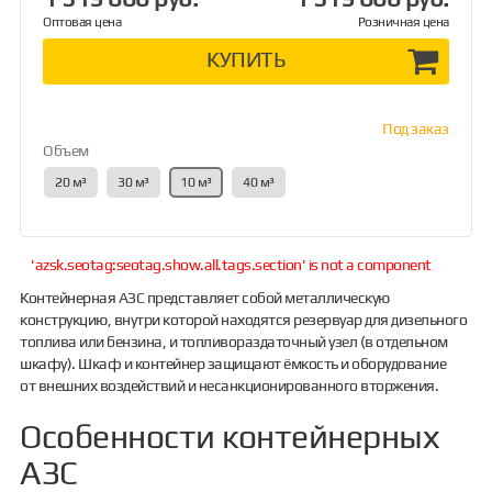
Оптовая цена
Розничная цена
КУПИТЬ
Под заказ
Объем
20 м³
30 м³
10 м³
40 м³
'azsk.seotag:seotag.show.all.tags.section' is not a component
Контейнерная АЗС представляет собой металлическую
конструкцию, внутри которой находятся резервуар для дизельного
топлива или бензина, и топливораздаточный узел (в отдельном
шкафу). Шкаф и контейнер защищают ёмкость и оборудование
от внешних воздействий и несанкционированного вторжения.
Особенности контейнерных
АЗС