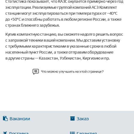
Статистика показывает, что КАЗС окупается примерно через год
эксплуатации. Реализуемые группой компаний АСЗ Комплект
станции могут эксплуатироваться при температурах от −40°С
до +50°С и способны работать в любом регионе России, а также
странах ближнего зарубежья.
Купив компактную станцию, вы сможете надолго решить вопрос
с заправкой техники вашей компании. Мы доставим установку
с требуемыми характеристиками в указанные сроки в любой
населенный пункт России, а также отправим оборудование
в другие страны — Казахстан, Узбекистан, Киргизию и пр.
Что можно улучшить на этой странице?
Вакансии
Заказ
Доставка
Гарантия