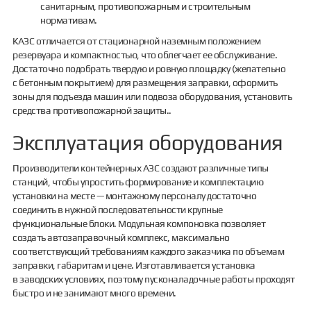
санитарным, противопожарным и строительным
нормативам.
КАЗС отличается от стационарной наземным положением
резервуара и компактностью, что облегчает ее обслуживание.
Достаточно подобрать твердую и ровную площадку (желательно
с бетонным покрытием) для размещения заправки, оформить
зоны для подъезда машин или подвоза оборудования, установить
средства противопожарной защиты..
Эксплуатация оборудования
Производители контейнерных АЗС создают различные типы
станций, чтобы упростить формирование и комплектацию
установки на месте — монтажному персоналу достаточно
соединить в нужной последовательности крупные
функциональные блоки. Модульная компоновка позволяет
создать автозаправочный комплекс, максимально
соответствующий требованиям каждого заказчика по объемам
заправки, габаритам и цене. Изготавливается установка
в заводских условиях, поэтому пусконаладочные работы проходят
быстро и не занимают много времени.