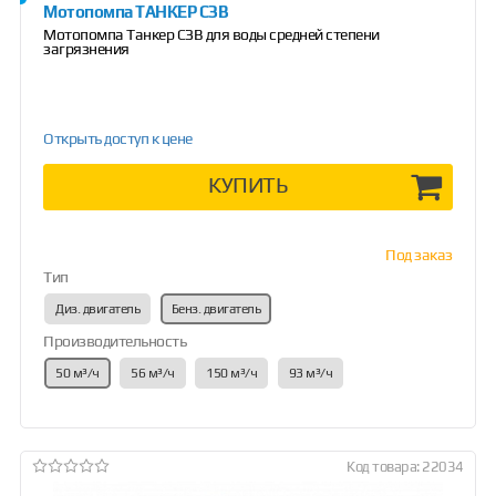
Мотопомпа ТАНКЕР СЗВ
Мотопомпа Танкер СЗВ для воды средней степени
загрязнения
Открыть доступ к цене
КУПИТЬ
Под заказ
Тип
Диз. двигатель
Бенз. двигатель
Производительность
50 м³/ч
56 м³/ч
150 м³/ч
93 м³/ч
Код товара: 22034