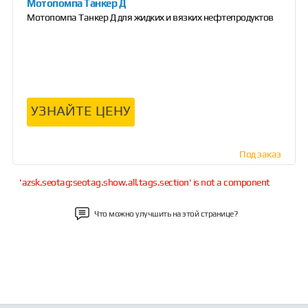
Мотопомпа Танкер Д
Мотопомпа Танкер Д для жидких и вязких нефтепродуктов
УЗНАЙТЕ ЦЕНУ
Под заказ
'azsk.seotag:seotag.show.all.tags.section' is not a component
Что можно улучшить на этой странице?