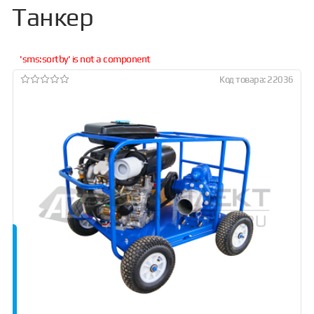
Танкер
'sms:sortby' is not a component
Код товара: 22036