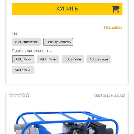
КУПИТЬ
Под заказ
Тип
Диз. двигатель
Бенз. двигатель
Производительность
330 л/мин
400 л/мин
580 л/мин
1000 л/мин
500 л/мин
Код товара: 22022