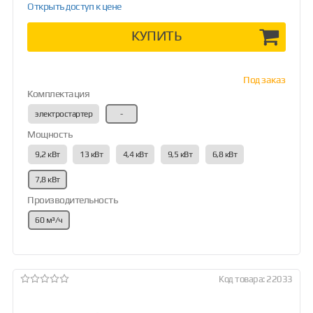
Открыть доступ к цене
КУПИТЬ
Под заказ
Комплектация
электростартер
-
Мощность
9,2 кВт
13 кВт
4,4 кВт
9,5 кВт
6,8 кВт
7,8 кВт
Производительность
60 м³/ч
Код товара: 22033