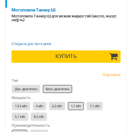
Мотопомпа Танкер Ш
Мотопомпа Танкер Ш для вязких жидкостей (масло, мазут,
нефть)
Открыть доступ к цене
КУПИТЬ
Под заказ
Тип
Диз. двигатель
Бенз. двигатель
Мощность
13,5 кВт
4 кВт
2,2 кВт
1,7 кВт
7,1 кВт
5,7 кВт
8,5 кВт
Производительность