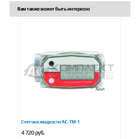
Вам также может быть интересно
Previous
Next
Счетчик жидкости AC-TM-1
Сч
4 720 руб.
от 