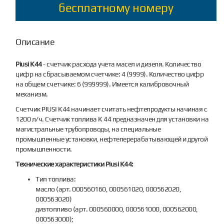
бесплатному номеру
Описание
Piusi K44
- счетчик расхода учета масел и дизеля. Количество
цифр на сбрасываемом счетчике: 4 (9999). Количество цифр
на общем счетчике: 6 (999999). Имеется калибровочный
механизм.
Счетчик PIUSI K44 начинает считать нефтепродукты начиная с
1200 л/ч. Счетчик топлива K 44 предназначен для установки на
магистральные трубопроводы, на специальные
промышленные установки, нефтеперерабатывающей и другой
промышленности.
Технические характеристики Piusi K44:
Тип топлива:
масло (арт. 000560160, 000561020, 000562020,
000563020)
дизтопливо (арт. 000560000, 000561000, 000562000,
000563000);