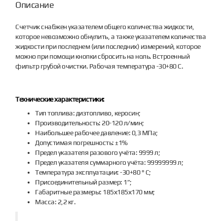
Описание
Счетчик снабжен указателем общего количества жидкости,
которое невозможно обнулить, а также указателем количества
жидкости при последнем (или последних) измерений, которое
можно при помощи кнопки сбросить на ноль. Встроенный
фильтр грубой очистки. Рабочая температура -30+80 C.
Технические характеристики:
Тип топлива: дизтопливо, керосин;
Производительность: 20-120 л/мин;
Наибольшее рабочее давление: 0,3 МПа;
Допустимая погрешность: ±1%
Предел указателя разового учёта: 9999 л;
Предел указателя суммарного учёта: 99999999 л;
Температура эксплуатации: -30+80 ° С;
Присоединительный размер: 1”;
Габаритные размеры: 185х185х170 мм;
Масса: 2,2 кг.