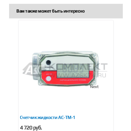
Вам также может быть интересно
Previous
Next
Счетчик жидкости AC-TM-1
Сч
4 720 руб.
от 