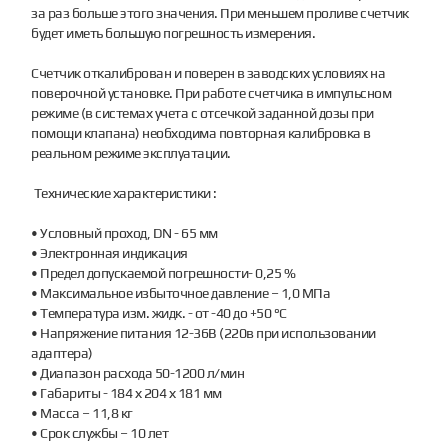
за раз больше этого значения. При меньшем проливе счетчик
будет иметь большую погрешность измерения.
Счетчик откалиброван и поверен в заводских условиях на
поверочной установке. При работе счетчика в импульсном
режиме (в системах учета с отсечкой заданной дозы при
помощи клапана) необходима повторная калибровка в
реальном режиме эксплуатации.
Технические характеристики :
• Условный проход, DN - 65 мм
• Электронная индикация
• Предел допускаемой погрешности- 0,25 %
• Максимальное избыточное давление – 1,0 МПа
• Температура изм. жидк. - от -40 до +50 °С
• Напряжение питания 12-36В (220в при использовании
адаптера)
• Диапазон расхода 50-1200 л/мин
• Габариты - 184 х 204 х 181 мм
• Масса – 11,8 кг
• Срок службы – 10 лет