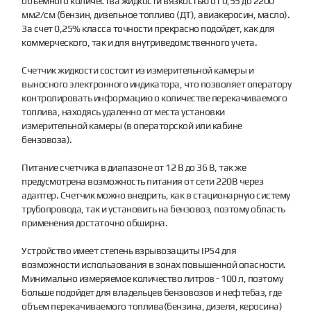
объемного количества жидкости вязкостью от 0,55 до 2200
мм2/см (бензин, дизельное топливо (ДТ), авиакеросин, масло).
За счет 0,25% класса точности прекрасно подойдет, как для
коммерческого, так и для внутриведомственного учета.
Счетчик жидкости состоит из измерительной камеры и
выносного электронного индикатора, что позволяет оператору
контролировать информацию о количестве перекачиваемого
топлива, находясь удаленно от места установки
измерительной камеры (в операторской или кабине
бензовоза).
Питание счетчика в диапазоне от 12 В до 36 В, так же
предусмотрена возможность питания от сети 220В через
адаптер. Счетчик можно внедрить, как в стационарную систему
трубопровода, так и установить на бензовоз, поэтому область
применения достаточно обширна.
Устройство имеет степень взрывозащиты IP54 для
возможности использования в зонах повышенной опасности.
Минимально измеряемое количество литров - 100 л, поэтому
больше подойдет для владельцев бензовозов и нефтебаз, где
объем перекачиваемого топлива(бензина, дизеля, керосина)