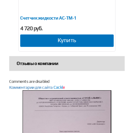
Счетчик жидкости AC-TM-1
Сч
4 720 руб.
от 
Купить
Отзывы о компании
Comments are disabled
Комментарии для сайта
Cackl
e