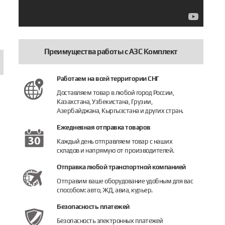
Преимущества работы с АЗС Комплект
Работаем на всей территории СНГ
Доставляем товар в любой город России,
Казахстана, Узбекистана, Грузии,
Азербайджана, Кыргызстана и других стран.
Ежедневная отправка товаров
Каждый день отправляем товар с наших
складов и напрямую от производителей.
1А BAOTAI
равочный пистолет ZVA2 BAOTAI
Заправочный пистолет БелАК с отсекате
Заправочный 
Отправка любой транспортной компанией
Отправим ваше оборудование удобным для вас
5 643 руб.
3 700 руб.
1 990 руб.
способом: авто, ЖД, авиа, курьер.
дробнее
Купить
Купить
Безопасность платежей
Безопасность электронных платежей