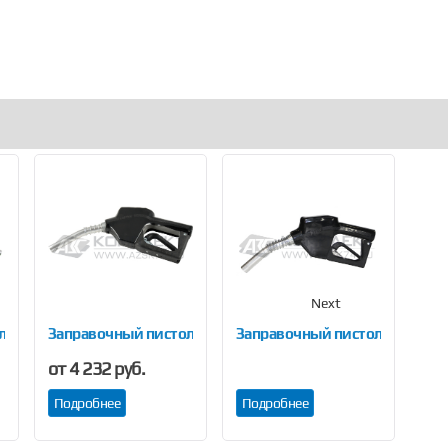
Next
лет AILE-11AP
Заправочный пистолет OPW 0011-ALPI 940
Заправочный пистолет TDW-1
Зап
от 4 232 руб.
от 
Подробнее
Подробнее
По