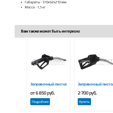
Габариты - 370x62x210 мм
Масса - 1,5 кг
Вам также может быть интересно
Previous
ым отсекателем
ный пистолет РКТ-120
Заправочный пистолет AILE ZYQ-13A
Заправочный писто
б.
от 6 850 руб.
2 700 руб.
Подробнее
Купить