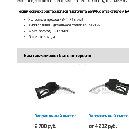
емкостей, что позволяет применять его как оборудование АЗС.
Технические характеристики пистолета БелАК с отсекателем БА
Условный проход - 3/4″ (19 мм)
Тип топлива - дизельное топливо, бензин
Макс.расход - 60 л/мин
Отсекатель - да
Вам также может быть интересно
Previous
asa РА-60
 топливораздаточный АЗС-01-00
Заправочный пистолет AILE-11AP
Заправочный писто
б.
2 700 руб.
от 4 232 руб.