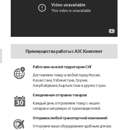
Преимущества работы с АЗС Комплект
Работаем на всей территории СНГ
Доставляем товар в любой город России,
Казахстана, Узбекистана, Грузии,
Азербайджана, Кыргызстана и других стран.
Ежедневная отправка товаров
Каждый день отправляем товар с наших
складов и напрямую от производителей.
11-A (Q1-60)
толет топливораздаточный Gespasa РА-60
Пистолет топливораздаточный АЗС-01-
Заправочный 
Отправка любой транспортной компанией
00 руб.
2 200 руб.
2 700 руб.
Отправим ваше оборудование удобным для вас