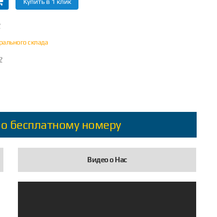
Купить в 1 клик
?
трального склада
?
по бесплатному номеру
Видео о Нас