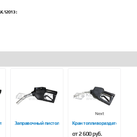
К.12013 :
Next
лет OPW 0011-ALPI 940
Заправочный пистолет TDW-11А BAOTAI
Кран топливораздаточный JH 
Пис
от 2 600 руб.
5 3