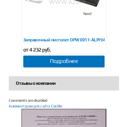
Previous
Next
С-01-00
Заправочный пистолет OPW 0011-ALPI 940
Запр
от 4 232 руб.
Подробнее
Отзывы о компании
Comments are disabled
Комментарии для сайта
Cackl
e