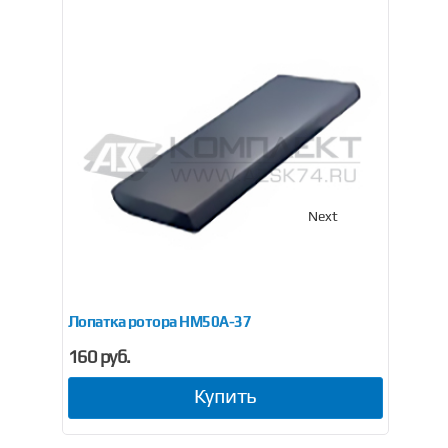
Previous
Next
Лопатка ротора НМ50А-37
На
160 руб.
38
Купить