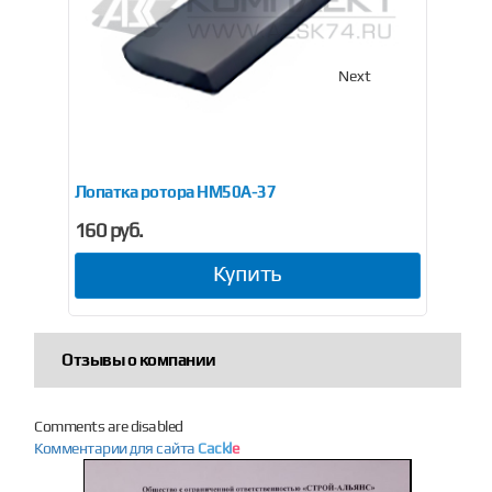
Previous
Next
20 (двойная)
Лопатка ротора НМ50А-37
На
160 руб.
38
Купить
Отзывы о компании
Comments are disabled
Комментарии для сайта
Cackl
e