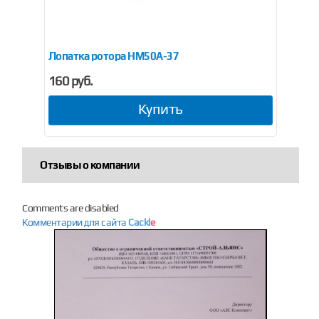
20 (двойная)
Лопатка ротора НМ50А-37
На
160 руб.
38
Купить
Отзывы о компании
Comments are disabled
Комментарии для сайта
Cackl
e