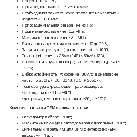
Погрешность - 1%;
Производительность - 5-250 л/мин;
Необходимая точность фильтрования измеряемой
жидкости - 0,08 мм;
Присоединительная резьба - M14x1,5;
Номинальное давление - 0,2 МПа;
Максимальное давление - 2,5 МПа;
Диапазон напряжения питания - от 10 до 50 В;
Защита от перегрузок (краткосрочно) - < 100В;
Ток потребления - < 25мА (24В) < 50мА (12В);
Влажность окружающей среды при температуре 40 °С
- 95%;
Виброустойчивоть - ускорение 100м/с² в диапазоне
частот 5-250Гц (ГОСТ 3940, ГОСТ Р 50607);
Температура окружающей расходомеров:
- без экрана от -40 до +80°С ;
- для расходомеров с экраном от -20 до +60°С
Комплект поставки DFM включает в себя:
Расходомер в сборе – 1 шт;
Магнитный ключ (для расходомеров с дисплеем) – 1 шт;
Сигнальный кабель 7 м (для DFM с интерфейсным
выходом) – 1 шт;