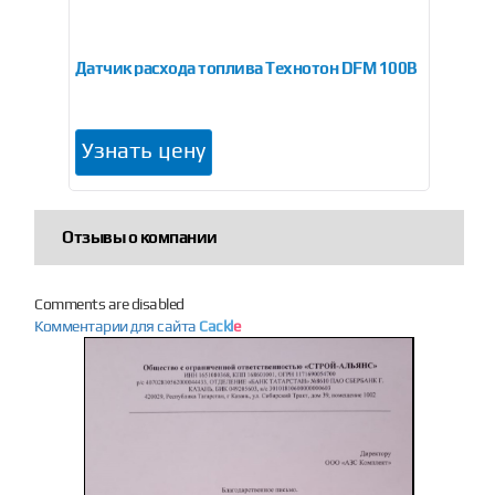
0AP
Датчик расхода топлива Технотон DFM 100B
Да
Узнать цену
У
Отзывы о компании
Comments are disabled
Комментарии для сайта
Cackl
e