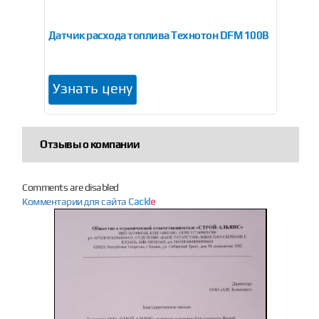
0AP
Датчик расхода топлива Технотон DFM 100B
Да
Узнать цену
У
Отзывы о компании
Comments are disabled
Комментарии для сайта
Cackl
e