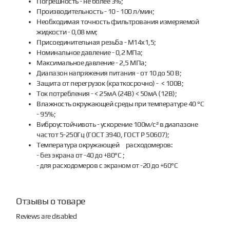
Погрешность - не более 3%;
Производительность - 10 - 100 л/мин;
Необходимая точность фильтрования измеряемой
жидкости - 0,08 мм;
Присоединительная резьба - M14x1,5;
Номинальное давление - 0,2 МПа;
Максимальное давление - 2,5 МПа;
Диапазон напряжения питания - от 10 до 50 В;
Защита от перегрузок (краткосрочно) - < 100В;
Ток потребления - < 25мА (24В) < 50мА (12В);
Влажность окружающей среды при температуре 40 °С
- 95%;
Виброустойчивоть - ускорение 100м/с² в диапазоне
частот 5-250Гц (ГОСТ 3940, ГОСТ Р 50607);
Температура окружающей расходомеров:
- без экрана от -40 до +80°С ;
- для расходомеров с экраном от -20 до +60°С
Отзывы о товаре
Reviews are disabled