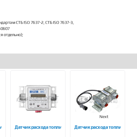
ртам СТБ ISO 7637-2, СТБ ISO 7637-3,
50607
я отдельно);
Next
лива Технотон DFM 250B
Датчик расхода топлива Технотон DFM 50C
Датчик расхода топлива Тех
О