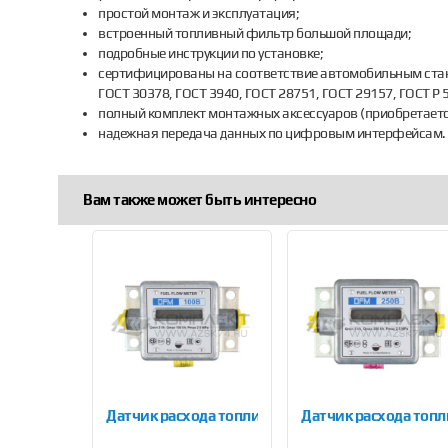
простой монтаж и эксплуатация;
встроенный топливный фильтр большой площади;
подробные инструкции по установке;
сертифицированы на соответствие автомобильным станда
ГОСТ 30378, ГОСТ 3940, ГОСТ 28751, ГОСТ 29157, ГОСТ Р 
полный комплект монтажных аксессуаров (приобретаетс
надежная передача данных по цифровым интерфейсам.
Вам также может быть интересно
Previous
релива T1500LVL-C1-450
ода топлива Технотон DFM 90AP
Датчик расхода топлива Технотон DFM 100B
Датчик расхода топ