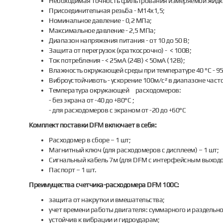
Необходимая точность фильтрования измеряемой жидкос
Присоединительная резьба - M14x1,5;
Номинальное давление - 0,2 МПа;
Максимальное давление - 2,5 МПа;
Диапазон напряжения питания - от 10 до 50 В;
Защита от перегрузок (краткосрочно) - < 100В;
Ток потребления - < 25мА (24В) < 50мА (12В);
Влажность окружающей среды при температуре 40 °С - 9
Виброустойчивоть - ускорение 100м/с² в диапазоне часто
Температура окружающей расходомеров:
- без экрана от -40 до +80°С ;
- для расходомеров с экраном от -20 до +60°С
Комплект поставки DFM включает в себя:
Расходомер в сборе – 1 шт;
Магнитный ключ (для расходомеров с дисплеем) – 1 шт;
Сигнальный кабель 7м (для DFM с интерфейсным выходом
Паспорт – 1 шт.
Преимущества счетчика-расходомера DFM 100С:
защита от накрутки и вмешательства;
учет времени работы двигателя: суммарного и раздельн
устойчив к вибрации и гидроударам;