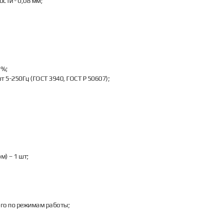
ти - 0,08 мм;
5%;
т 5-250Гц (ГОСТ 3940, ГОСТ Р 50607);
) – 1 шт;
ого по режимам работы;