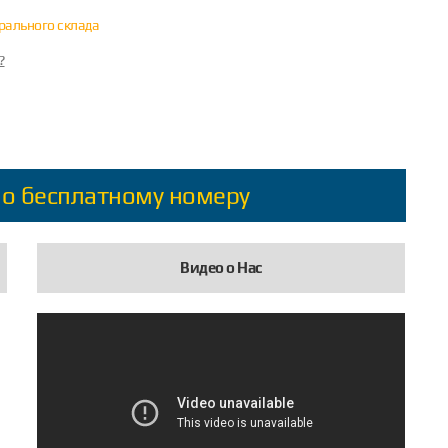
трального склада
?
по бесплатному номеру
Видео о Нас