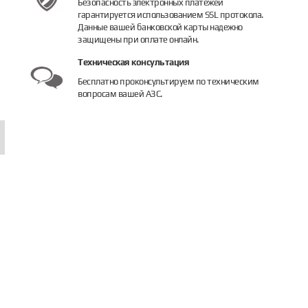
Безопасность электронных платежей
гарантируется использованием SSL протокола.
Данные вашей банковской карты надежно
защищены при оплате онлайн.
Техническая консультация
Бесплатно проконсультируем по техническим
вопросам вашей АЗС.
нотон DFM 100 CD
птический датчик предотвращения перелива T1500LVL-C1-450
Датчик расхода топлива Технотон D
Датчик р