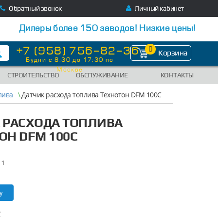
Обратный звонок
Личный кабинет
Дилеры более 150 заводов! Низкие цены!
+7 (958) 756-82-36
0
Корзина
Будни с 8:30 до 17:30 по
Москве
СТРОИТЕЛЬСТВО
ОБСЛУЖИВАНИЕ
КОНТАКТЫ
лива
\
Датчик расхода топлива Технотон DFM 100C
 РАСХОДА ТОПЛИВА
ОН DFM 100C
11
у
?