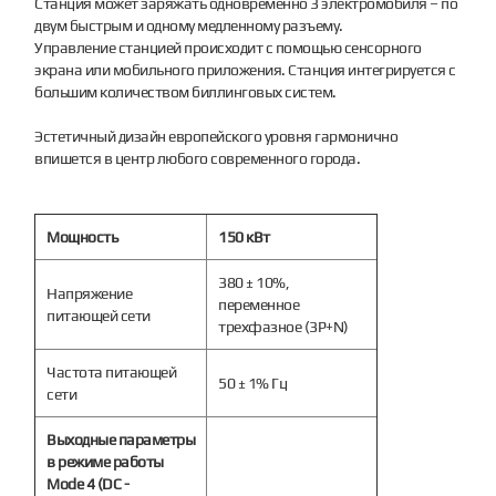
Станция может заряжать одновременно 3 электромобиля – по
двум быстрым и одному медленному разъему.
Управление станцией происходит с помощью сенсорного
экрана или мобильного приложения. Станция интегрируется с
большим количеством биллинговых систем.
Эстетичный дизайн европейского уровня гармонично
впишется в центр любого современного города.
Мощность
150 кВт
380 ± 10%,
Напряжение
переменное
питающей сети
трехфазное (3P+N)
Частота питающей
50 ± 1% Гц
сети
Выходные параметры
в режиме работы
Mode 4 (DC -