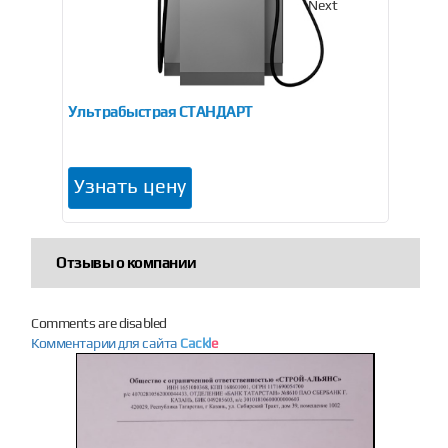
Previous
Next
Ультрабыстрая СТАНДАРТ
Му
Узнать цену
У
Отзывы о компании
Comments are disabled
Комментарии для сайта
Cackl
e