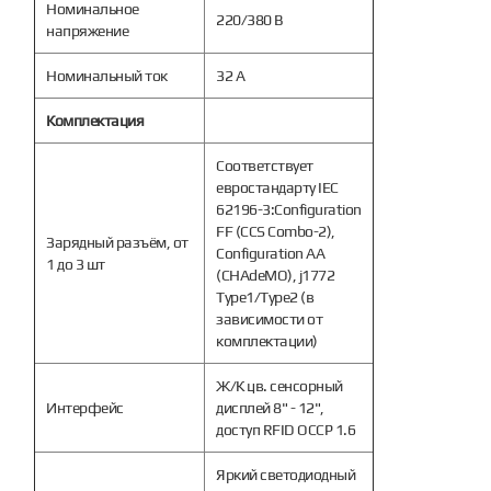
Номинальное
220/380 В
напряжение
Номинальный ток
32 А
Комплектация
Соответствует
евростандарту IEC
62196-3:Configuration
FF (CCS Combo-2),
Зарядный разъём, от
Configuration AA
1 до 3 шт
(CHAdeMO), j1772
Type1/Type2 (в
зависимости от
комплектации)
Ж/К цв. сенсорный
Интерфейс
дисплей 8" - 12",
доступ RFID OCCP 1.6
Яркий светодиодный