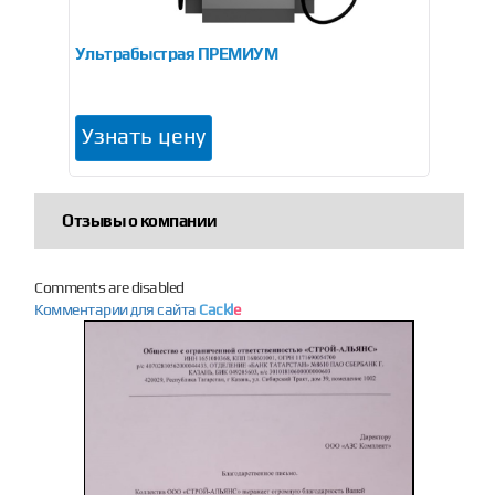
Ультрабыстрая ПРЕМИУМ
Ул
Узнать цену
У
Отзывы о компании
Comments are disabled
Комментарии для сайта
Cackl
e