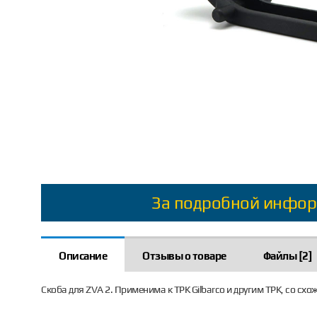
За подробной инфор
Описание
Отзывы о товаре
Файлы [2]
Скоба для ZVA 2. Применима к ТРК Gilbarco и другим ТРК, со сх