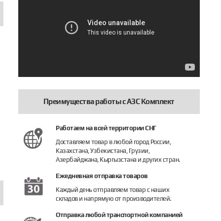
Преимущества работы с АЗС Комплект
5 BAOTAI
аправочный пистолет ZVA 32 BAOTAI
Заправочный пистолет TDW-7Н BAOT
Заправоч
Работаем на всей территории СНГ
4 100 руб.
5 486 руб.
Доставляем товар в любой город России,
Казахстана, Узбекистана, Грузии,
Купить
Купить
Подробне
Азербайджана, Кыргызстана и других стран.
Ежедневная отправка товаров
Каждый день отправляем товар с наших
складов и напрямую от производителей.
Отправка любой транспортной компанией