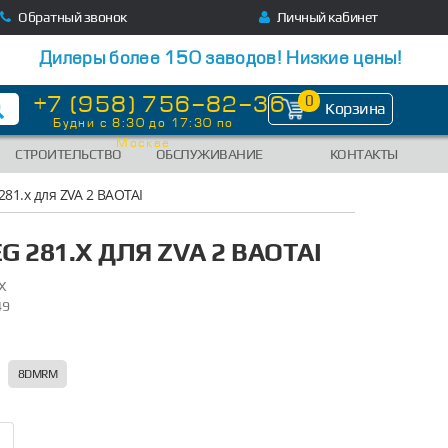
Обратный звонок
Личный кабинет
Дилеры более 150 заводов! Низкие цены!
+7 (958) 756-82-36
0
Корзина
Будни с 8:30 до 17:30 по
Москве
СТРОИТЕЛЬСТВО
ОБСЛУЖИВАНИЕ
КОНТАКТЫ
281.х для ZVA 2 BAOTAI
G 281.Х ДЛЯ ZVA 2 BAOTAI
X
49
8DMRM