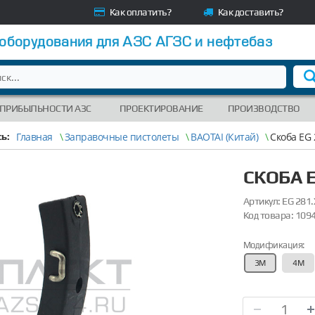
Как оплатить?
Как доставить?
 оборудования для АЗС АГЗС и нефтебаз
 ПРИБЫЛЬНОСТИ АЗС
ПРОЕКТИРОВАНИЕ
ПРОИЗВОДСТВО
Главная
\
Заправочные пистолеты
\
BAOTAI (Китай)
\
Скоба EG 
ь:
СКОБА E
Артикул:
EG 281.
Код товара:
109
Модификация:
3М
4М