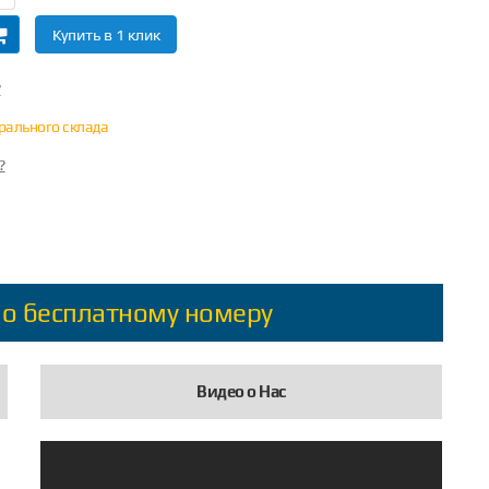
Купить в 1 клик
?
трального склада
?
по бесплатному номеру
Видео о Нас