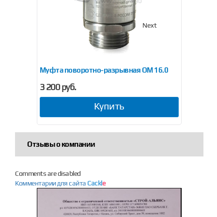
Previous
Next
Муфта поворотно-разрывная ОМ 16.0
Муфт
3 200 руб.
от 2
Купить
Отзывы о компании
Comments are disabled
Комментарии для сайта
Cackl
e