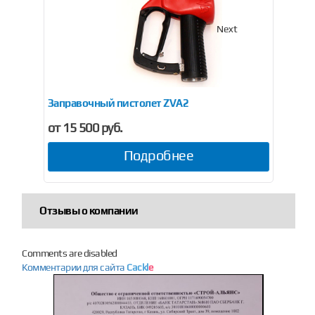
Previous
Next
Заправочный пистолет ZVA2
За
от 15 500 руб.
от 
Подробнее
Отзывы о компании
Comments are disabled
Комментарии для сайта
Cackl
e