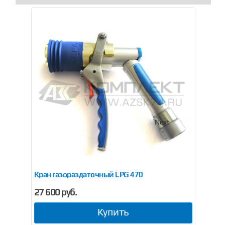
Previous
Next
Кран газораздаточный LPG 470
Кра
27 600 руб.
16
Купить