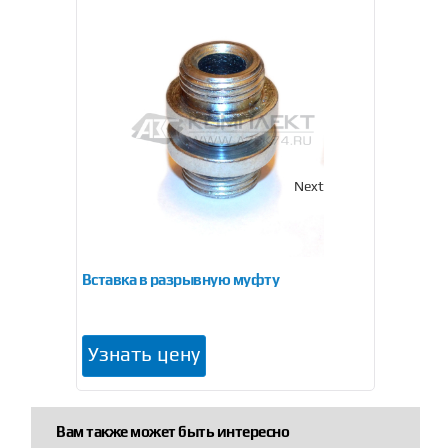
Previous
Next
ный
Вставка в разрывную муфту
Муфт
Узнать цену
Узн
Вам также может быть интересно