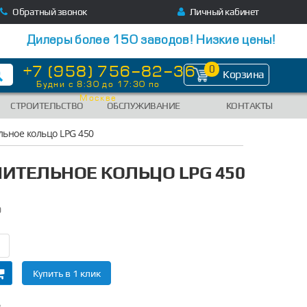
Обратный звонок
Личный кабинет
Дилеры более 150 заводов! Низкие цены!
+7 (958) 756-82-36
0
Корзина
Будни с 8:30 до 17:30 по
Москве
СТРОИТЕЛЬСТВО
ОБСЛУЖИВАНИЕ
КОНТАКТЫ
ьное кольцо LPG 450
ИТЕЛЬНОЕ КОЛЬЦО LPG 450
0
Купить в 1 клик