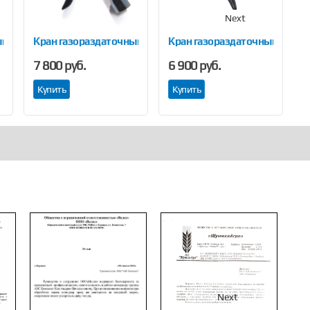
Next
й OPW-Brevetti Nettuno T3B
Кран газораздаточный LPG AILE
Кран газораздаточный LPG
К
7 800 руб.
6 900 руб.
1
Купить
Купить
Next