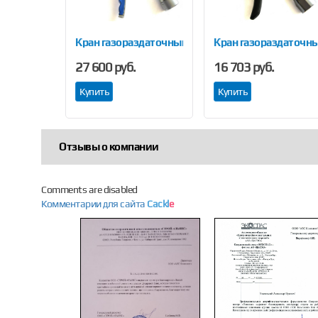
Previous
Кран газораздаточный LPG 470
Кран газораздаточны
27 600 руб.
16 703 руб.
Купить
Купить
Отзывы о компании
Comments are disabled
Комментарии для сайта
Cackl
e
Previous