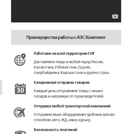
Преимущества работы с АЗС Комплект
50
отнительное кольцо LPG 450
Комплект цанг LPG 450 (4 шт.)
Пыльник LPG
 руб.
3 600 руб.
918 руб.
Работаем на всей территории СНГ
Доставляем товар в любой город России,
пить
Купить
Купить
Казахстана, Узбекистана, Грузии,
Азербайджана, Кыргызстана и других стран.
Ежедневная отправка товаров
Каждый день отправляем товар с наших
складов и напрямую от производителей.
Отправка любой транспортной компанией
Отправим ваше оборудование удобным для вас
способом: авто, ЖД, авиа, курьер.
Безопасность платежей