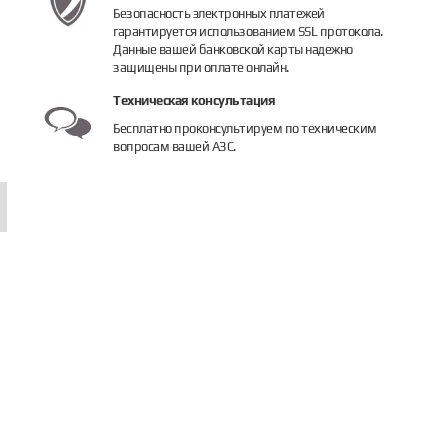
Безопасность электронных платежей
гарантируется использованием SSL протокола.
Данные вашей банковской карты надежно
ран газораздаточный INC
Кран газораздаточный Gaslin STR-LIN
Кран газо
защищены при оплате онлайн.
4 490 руб.
13 300 руб.
7 200 ру
Техническая консультация
Бесплатно проконсультируем по техническим
Купить
Купить
Купить
вопросам вашей АЗС.