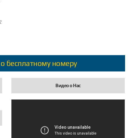
?
?
по бесплатному номеру
Видео о Нас