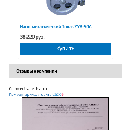
Насос механический Топаз ZYB-50А
Дат
38 220 руб.
8 5
Купить
Отзывы о компании
Comments are disabled
Комментарии для сайта
Cackl
e