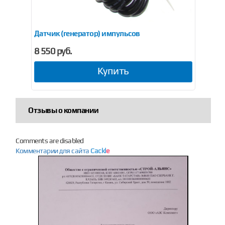
st V-Line
Датчик (генератор) импульсов
Имп
8 550 руб.
57
Купить
Отзывы о компании
Comments are disabled
Комментарии для сайта
Cackl
e