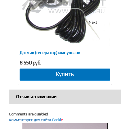
Previous
Next
Датчик (генератор) импульсов
Имп
8 550 руб.
57
Купить
Отзывы о компании
Comments are disabled
Комментарии для сайта
Cackl
e