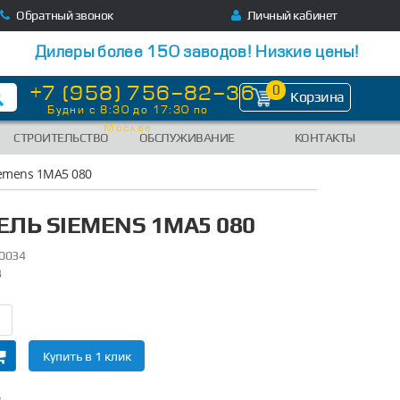
Обратный звонок
Личный кабинет
Дилеры более 150 заводов! Низкие цены!
+7 (958) 756-82-36
0
Корзина
Будни с 8:30 до 17:30 по
Москве
СТРОИТЕЛЬСТВО
ОБСЛУЖИВАНИЕ
КОНТАКТЫ
iemens 1MA5 080
ЕЛЬ SIEMENS 1MA5 080
0034
3
Купить в 1 клик