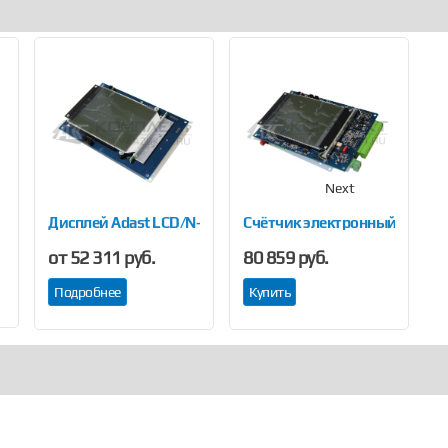
Next
Дисплей Adast LCD/N-BL/PW
Счётчик электронный ADP1/
С
от 52 311 руб.
80 859 руб.
1
Подробнее
Купить