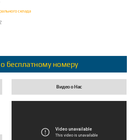
?
трального склада
?
по бесплатному номеру
Видео о Нас