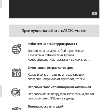
Преимущества работы с АЗС Комплект
Работаем на всей территории СНГ
Доставляем товар в любой город России,
L/PW
чётчик электронный Adast ADP2/T
Индикатор ЖКИ 3-строчный Adast
Счетчик 
Казахстана, Узбекистана, Грузии,
Азербайджана, Кыргызстана и других стран.
95 145 руб.
266 484 
Ежедневная отправка товаров
Купить
Узнать цену
Купить
Каждый день отправляем товар с наших
складов и напрямую от производителей.
Отправка любой транспортной компанией
Отправим ваше оборудование удобным для вас
способом: авто, ЖД, авиа, курьер.
Безопасность платежей