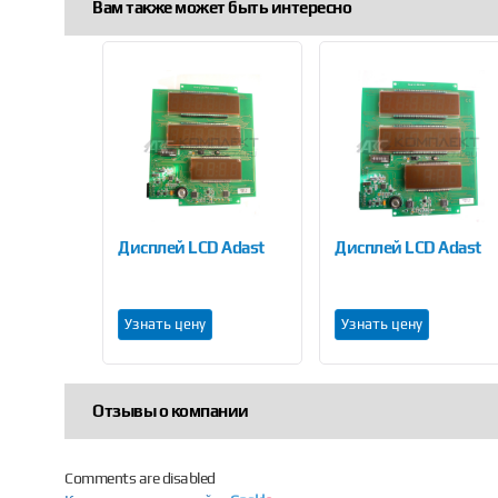
Вам также может быть интересно
Previous
ределительная Adast Е330 2Ex е II T3
Дисплей LCD Adast
Дисплей LCD Adast
Узнать цену
Узнать цену
Отзывы о компании
Comments are disabled