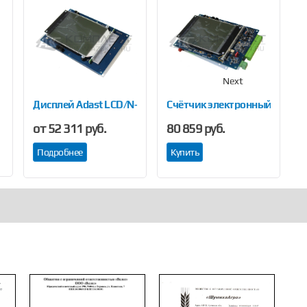
Next
Дисплей Adast LCD/N-BL/PW
Счётчик электронный ADP1/
С
от 52 311 руб.
80 859 руб.
1
Подробнее
Купить