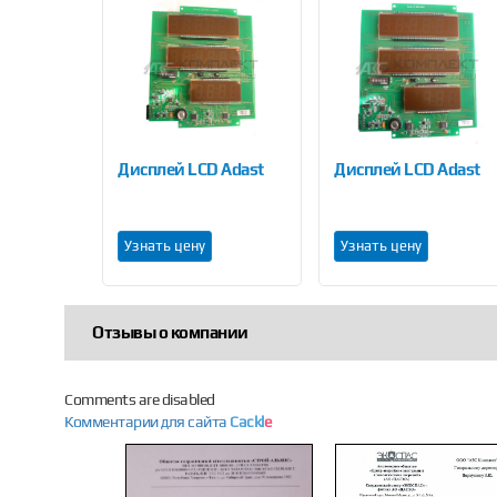
Previous
ределительная Adast Е330 2Ex е II T3
Дисплей LCD Adast
Дисплей LCD Adast
Узнать цену
Узнать цену
Отзывы о компании
Comments are disabled
Комментарии для сайта
Cackl
e