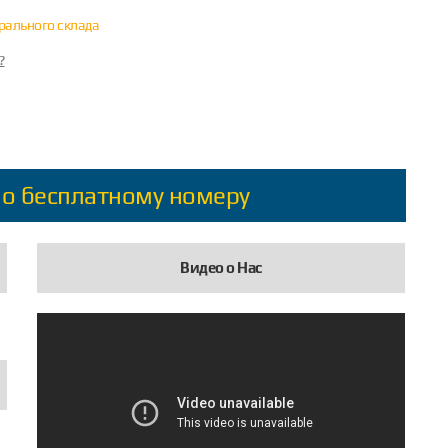
трального склада
?
по бесплатному номеру
Видео о Нас