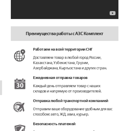
Преимущества работы с АЗС Комплект
L/PW
чётчик электронный Adast ADP2/T
Индикатор ЖКИ 3-строчный Adast
Счетчик 
Работаем на всей территории СНГ
95 145 руб.
266 484 
Доставляем товар в любой город России,
Казахстана, Узбекистана, Грузии,
Купить
Узнать цену
Купить
Азербайджана, Кыргызстана и других стран.
Ежедневная отправка товаров
Каждый день отправляем товар с наших
складов и напрямую от производителей.
Отправка любой транспортной компанией
Отправим ваше оборудование удобным для вас
способом: авто, ЖД, авиа, курьер.
Безопасность платежей