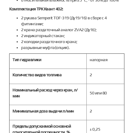
Комплектация ТРК Квант 402:
2 рукава Semperit TOF-319 (Ду19/16) в сборе с 4
фитингами;
2 крана раздаточный аналог ZVA2 (Ду16);
2 индикаторный стакан;
2 колодки раздаточного крана;
разрывные муфта(опция).
Тип гидравлики
напорная
Количество видов топлива
2
Номинальный расход через кран, л/
50 или 80
мин
Минимальная доза выдачи л/мин
2
Пределы допускаемой основной
± 0,25
относительной погрешности, %