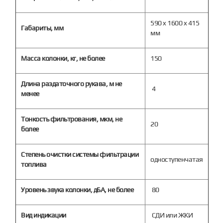
590 x 1600 x 415
Габариты, мм
мм
Масса колонки, кг, не более
150
Длина раздаточного рукава, м не
4
менее
Тонкость фильтрования, мкм, не
20
более
Степень очистки системы фильтрации
одноступенчатая
топлива
Уровень звука колонки, дБА, не более
80
Вид индикации
СДИ или ЖКИ