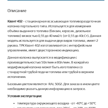
Описание
Квант 402
– стационарная всасывающая топливораздаточная
колонка портального типа. Используется для измерения
объёма выданного топлива (бензин, керосин, дизельное
топливо) вязкостью 0,55 до 40 мм2/с (от 0,55 до 40сСт). Данная
модель используется для выдачи двух видов топлива, имеет 2
рукава. ТРК Квант 402 изготавливается с интерфейсным
управлением, имеет двухстороннюю индикацию.
Данная колонка выпускается в модификации с
производительностью 50л/мин и 80л/мин. В каждой из
модификаций колонка может быть изготовлена со
стандартной трубой подачи топлива или трубой в верхнем
исполнении.
Базовым цветом является- RAL 5002. Для заказа в ином цвете
необходимо указать данную информацию в запросе.
Условия эксплуатации:
температура окружающего воздуха - от -40°С до +50°С
относительная влажность при 25° С, - от 30% до 100%