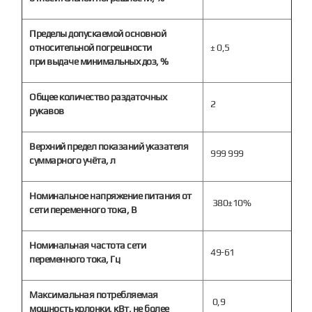
Пределы допускаемой основной
относительной погрешности
± 0,5
при выдаче минимальных доз, %
Общее количество раздаточных
2
рукавов
Верхний предел показаний указателя
999 999
суммарного учёта, л
Номинальное напряжение питания от
380±10%
сети переменного тока, В
Номинальная частота сети
49-61
переменного тока, Гц
Максимальная потребляемая
0,9
мощность колонки, кВт, не более