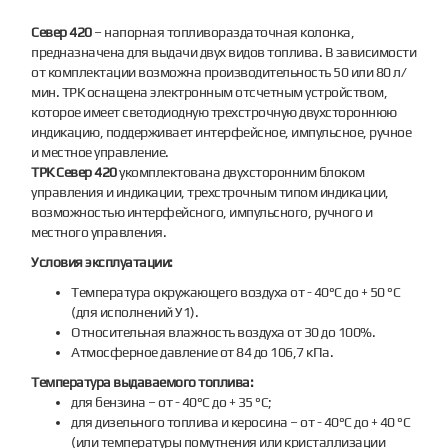
Север 420
– напорная топливораздаточная колонка,
предназначена для выдачи двух видов топлива. В зависимости
от комплектации возможна производительность 50 или 80 л/
мин. ТРК оснащена электронным отсчетным устройством,
которое имеет светодиодную трехстрочную двухстороннюю
индикацию, поддерживает интерфейсное, импульсное, ручное
и местное управление.
ТРК Север 420
укомплектована двухсторонним блоком
управления и индикации, трехстрочным типом индикации,
возможностью интерфейсного, импульсного, ручного и
местного управления.
Условия эксплуатации:
Температура окружающего воздуха от - 40°С до + 50 °С
(для исполнений У1).
Относительная влажность воздуха от 30 до 100%.
Атмосферное давление от 84 до 106,7 кПа.
Температура выдаваемого топлива:
для бензина – от - 40°С до + 35 °С;
для дизельного топлива и керосина – от - 40°С до + 40 °С
(или температуры помутнения или кристаллизации