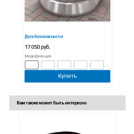
Previous
Next
Дуга безопасности
Запр
17 050 руб.
2 70
Модификация
Купить
Вам также может быть интересно