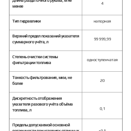
Длина раздаточного рукава, м не
4
менее
Тип гидравлики
напорная
Верхний предел показаний указателя
99 999,99
суммарного учёта, л
Степень очистки системы
одноступенчатая
фильтрации топлива
Тонкость фильтрования, мкм, не
20
более
Дискретность отображения
указателя разового учёта объёма
0,1
топлива, л
Пределы допускаемой основной
погрешности при условиях,отличных
±0,5