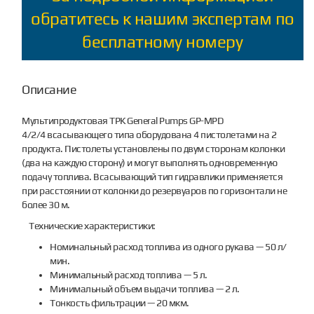
обратитесь к нашим экспертам по
бесплатному номеру
Описание
Мультипродуктовая ТРК General Pumps GP-MPD
4/2/4 всасывающего типа оборудована 4 пистолетами на 2
продукта. Пистолеты установлены по двум сторонам колонки
(два на каждую сторону) и могут выполнять одновременную
подачу топлива. Всасывающий тип гидравлики применяется
при расстоянии от колонки до резервуаров по горизонтали не
более 30 м.
Технические характеристики:
Номинальный расход топлива из одного рукава — 50 л/
мин.
Минимальный расход топлива — 5 л.
Минимальный объем выдачи топлива — 2 л.
Тонкость фильтрации — 20 мкм.