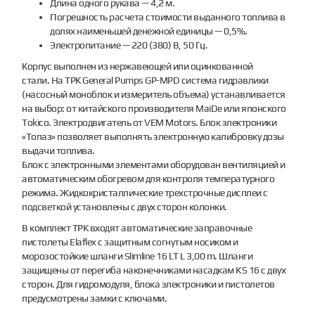
Длина одного рукава — 4,2 м.
Погрешность расчета стоимости выданного топлива в
долях наименьшей денежной единицы — 0,5%.
Электропитание — 220 (380) В, 50 Гц.
Корпус выполнен из нержавеющей или оцинкованной
стали. На ТРК General Pumps GP-MPD система гидравлики
(насосный моноблок и измеритель объема) устанавливается
на выбор: от китайского производителя MaiDe или японского
Tokico. Электродвигатель от VEM Motors. Блок электроники
«Топаз» позволяет выполнять электронную калибровку дозы
выдачи топлива.
Блок с электронными элементами оборудован вентиляцией и
автоматическим обогревом для контроля температурного
режима. Жидкокристаллические трехстрочные дисплеи с
подсветкой установлены с двух сторон колонки.
В комплект ТРК входят автоматические заправочные
пистолеты Elaflex с защитным согнутым носиком и
морозостойкие шланги Slimline 16 LT L 3,00 m. Шланги
защищены от перегиба наконечниками насадкам KS 16 с двух
сторон. Для гидромодуля, блока электроники и пистолетов
предусмотрены замки с ключами.