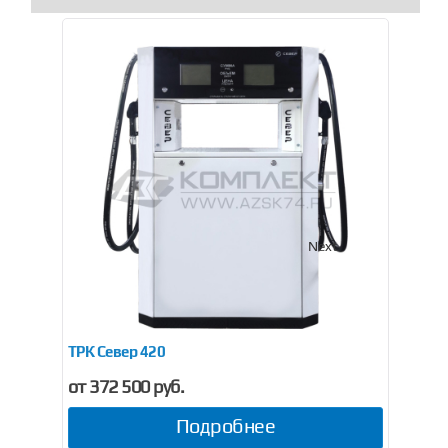
Previous
Next
ТРК Север 420
ТРК
от 372 500 руб.
от
Подробнее