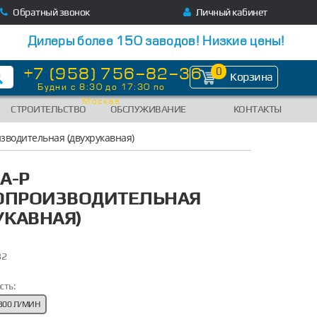
Обратный звонок
Личный кабинет
Дилеры более 150 заводов! Низкие цены!
+7 (958) 756-82-36
0
Корзина
Будни с 8:30 до 17:30 по
Москве
СТРОИТЕЛЬСТВО
ОБСЛУЖИВАНИЕ
КОНТАКТЫ
зводительная (двухрукавная)
А-Р
ОПРОИЗВОДИТЕЛЬНАЯ
УКАВНАЯ)
32
сть:
300 Л/МИН