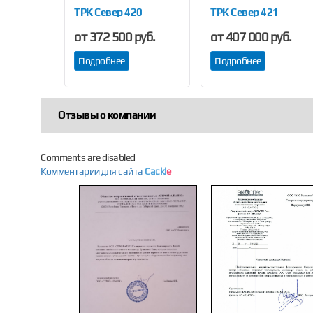
стандарт)
ТРК Север 420
ТРК Север 421
руб.
от 372 500 руб.
от 407 000 руб.
Подробнее
Подробнее
Отзывы о компании
Comments are disabled
Комментарии для сайта
Cackl
e
Previous