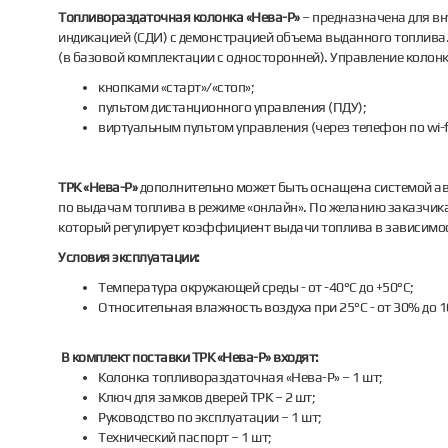
Топливораздаточная колонка «Нева-Р»
– предназначена для в
индикацией (СДИ) с демонстрацией объема выданного топлива
(в базовой комплектации с односторонней). Управление колон
кнопками «старт»/«стоп»;
пультом дистанционного управления (ПДУ);
виртуальным пультом управления (через телефон по wi-f
ТРК «Нева-Р»
дополнительно может быть оснащена системой ав
по выдачам топлива в режиме «онлайн». По желанию заказчик
который регулирует коэффициент выдачи топлива в зависимос
Условия эксплуатации:
Температура окружающей среды - от -40°С до +50°С;
Относительная влажность воздуха при 25°С - от 30% до 
В комплект поставки ТРК «Нева-Р» входят:
Колонка топливораздаточная «Нева-Р» – 1 шт;
Ключ для замков дверей ТРК – 2 шт;
Руководство по эксплуатации – 1 шт;
Технический паспорт – 1 шт;