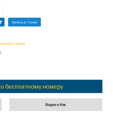
Купить в 1 клик
?
трального склада
?
по бесплатному номеру
Видео о Нас