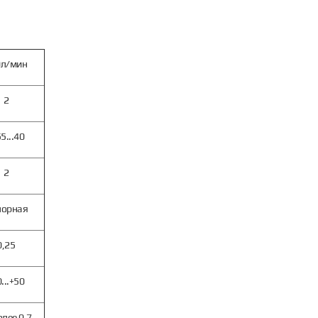
0л/мин
2
5...40
2
порная
0,25
...+50
олее 0,7