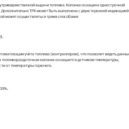
нутриведомственной выдачи топлива. Колонка оснащена однострочной
. Дополнительно ТРК может быть выполнена с двухсторонней индикацией
кой может осуществляться тремя способами:
i).
томатизации учёта топлива (контроллером), что позволит видеть данны
а топливораздаточная колонка оснащается датчиком температуры,
ти от температуры горючего.
100%.