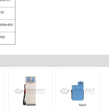
50
х896х400
200
Next