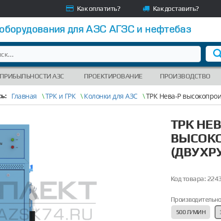
Как оплатить?
Как доставить?
 оборудования для АЗС АГЗС и нефтебаз
 ПРИБЫЛЬНОСТИ АЗС
ПРОЕКТИРОВАНИЕ
ПРОИЗВОДСТВО
Главная
\
ТРК и ГРК
\
Колонки для АЗС
\
ТРК Нева-Р высокопрои
ь:
ТРК НЕВ
ВЫСОК
(ДВУХР
Код товара:
224
Производительно
500 Л/МИН