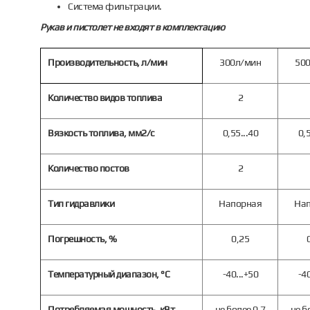
Система фильтрации.
Рукав и пистолет не входят
в комплектацию
Производительность, л/мин
300л/мин
50
Количество видов топлива
2
Вязкость топлива, мм2/с
0,55...40
0,5
Количество постов
2
Тип гидравлики
Напорная
На
Погрешность, %
0,25
Температурный диапазон, °С
-40...+50
-40
Потребляемая мощность, кВт
не более 0,7
не б