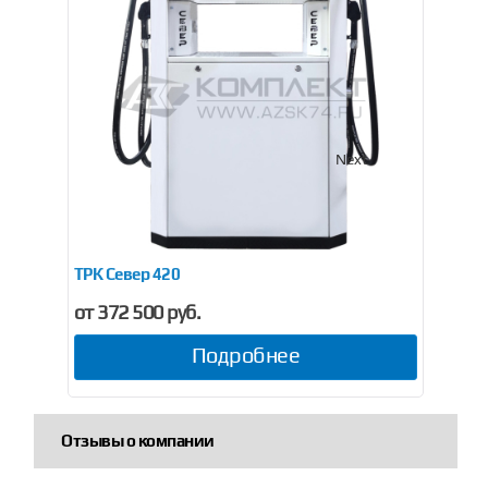
Previous
Next
ТРК Север 420
ТРК
от 372 500 руб.
от
Подробнее
Отзывы о компании