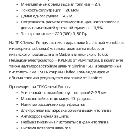
Минимальный объем выдачи топлива — 2 л.
Тонкость фильтрации — 20 мкм.
Длина одного рукава — 4,2 м.
Погрешность расчета стоимости выданного топлива в
долях наименьшей денежной единицы — 0,5%.
Электропитание — 220 (380) В, 50 Гц.
На ТРК General Pumps система гидравлики (насосный моноблок
и измеритель объема) устанавливается на выбор: от
китайского производителя MaiDe или японского Tokico.
Немецкий электромотор — KPER80 от VEM motors. В комплекте
также идут морозостойкие шланги Slimline 16LT и раздаточные
пистолеты ZVA 3M.0R фирмы Elaflex. Точная дозировка
объема топлива регулируется клапаном от Danfoss.
Преимущества ТРК General Pumps:
Усиленный стальной корпус толщиной 2-2,5 мм.
Морозостойкость до минус 40 градусов.
Наличие российских сертификатов.
Электронная калибровка объема выдачи топлива.
Антикоррозийная защита.
Любые этикетки на пистолеты с видами топлива.
Система возврата шлангов.