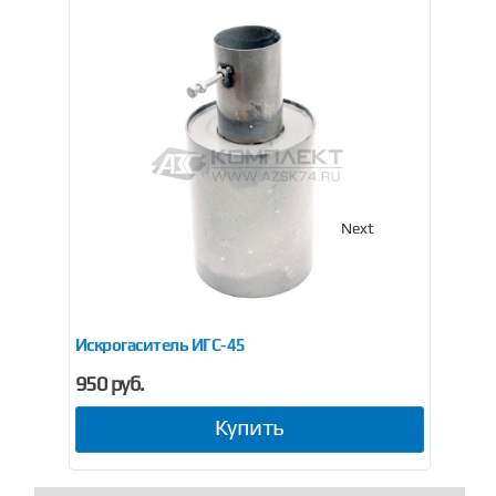
Previous
Next
Искрогаситель ИГС-45
Ис
950 руб.
95
Купить