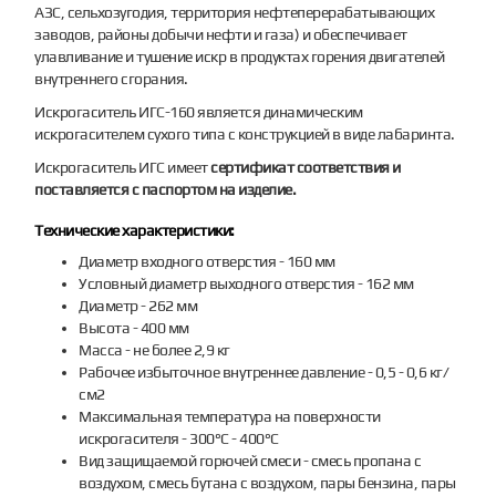
АЗС, сельхозугодия, территория нефтеперерабатывающих
заводов, районы добычи нефти и газа) и обеспечивает
улавливание и тушение искр в продуктах горения двигателей
внутреннего сгорания.
Искрогаситель ИГС-160 является динамическим
искрогасителем сухого типа с конструкцией в виде лабаринта.
Искрогаситель ИГС имеет
сертификат соответствия и
поставляется с паспортом на изделие.
Технические характеристики:
Диаметр входного отверстия - 160 мм
Условный диаметр выходного отверстия - 162 мм
Диаметр - 262 мм
Высота - 400 мм
Масса - не более 2,9 кг
Рабочее избыточное внутреннее давление - 0,5 - 0,6 кг/
см2
Максимальная температура на поверхности
искрогасителя - 300°С - 400°С
Вид защищаемой горючей смеси - смесь пропана с
воздухом, смесь бутана с воздухом, пары бензина, пары