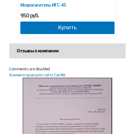
Искрогаситель ИГС-45
Ис
950 руб.
95
Купить
Отзывы о компании
Comments are disabled
Комментарии для сайта
Cackl
e