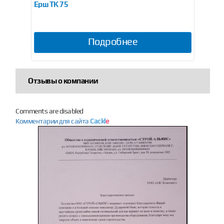
Ерш ТК 75
БРС
Подробнее
Отзывы о компании
Comments are disabled
Комментарии для сайта
Cackl
e