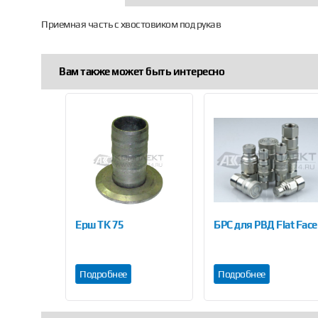
Приемная часть с хвостовиком под рукав
Вам также может быть интересно
Previous
-DP
Ерш ТК 75
БРС для РВД Flat Face
Подробнее
Подробнее