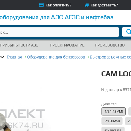
Как оплатить?
Как доставить?
 оборудования для АЗС АГЗС и нефтебаз
 ПРИБЫЛЬНОСТИ АЗС
ПРОЕКТИРОВАНИЕ
ПРОИЗВОДСТВО
Главная
\
Оборудование для бензовозов
\
Быстроразъемные с
ь:
CAM LOC
Код товара:
837
Диаметр:
1/2" (12ММ)
2" (50ММ)
2
6" (150ММ)