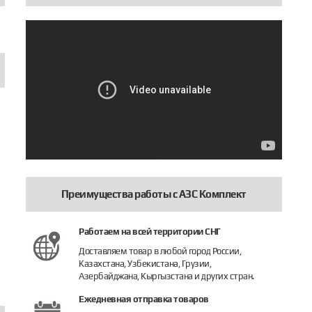
Преимущества работы с АЗС Комплект
оединение БРС TW тип VK
Соединение БРС TW тип MK
Крышка Б
Работаем на всей территории СНГ
Доставляем товар в любой город России,
Казахстана, Узбекистана, Грузии,
Подробнее
Подробнее
Подробне
Азербайджана, Кыргызстана и других стран.
Ежедневная отправка товаров