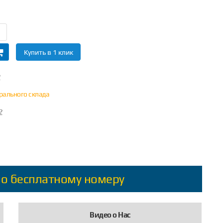
Купить в 1 клик
?
трального склада
?
по бесплатному номеру
Видео о Нас